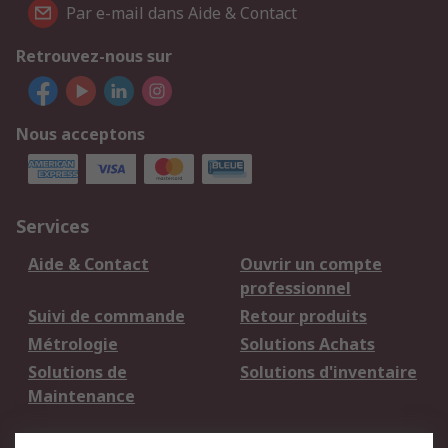
Par e-mail dans Aide & Contact
Retrouvez-nous sur
Nous acceptons
Services
Aide & Contact
Ouvrir un compte
professionnel
Suivi de commande
Retour produits
Métrologie
Solutions Achats
Solutions de
Solutions d'inventaire
Maintenance
Mentions Légales