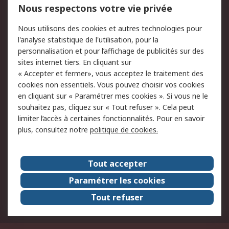
Nous respectons votre vie privée
Conditions d'utilisation
Politique de cookies
Nous utilisons des cookies et autres technologies pour
du site
l'analyse statistique de l'utilisation, pour la
Politique de protection
Sécurité des E-mails
personnalisation et pour l’affichage de publicités sur des
des données - Mise à
sites internet tiers. En cliquant sur
jour
« Accepter et fermer», vous acceptez le traitement des
Conditions générales
Politique anti-
cookies non essentiels. Vous pouvez choisir vos cookies
de vente
corruption
en cliquant sur « Paramétrer mes cookies ». Si vous ne le
souhaitez pas, cliquez sur « Tout refuser ». Cela peut
Campagnes marketing
limiter l’accès à certaines fonctionnalités. Pour en savoir
plus, consultez notre
politique de cookies.
A propos de RS
A propos de RS France
Evénements
Tout accepter
Le groupe RS Group Plc
Presse
Paramétrer les cookies
RS dans le monde
Démarche RSE
Tout refuser
Nous rejoindre
RS Particuliers