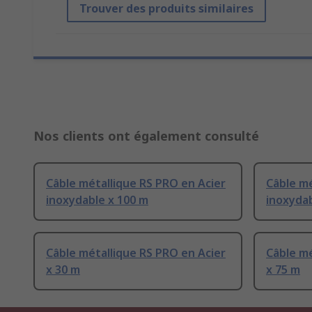
Trouver des produits similaires
Nos clients ont également consulté
Câble métallique RS PRO en Acier
Câble mé
inoxydable x 100 m
inoxydab
Câble métallique RS PRO en Acier
Câble mé
x 30 m
x 75 m