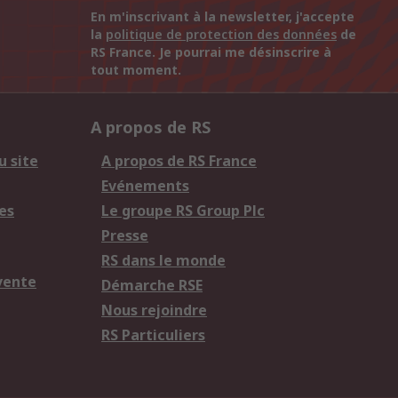
En m'inscrivant à la newsletter, j'accepte
la
politique de protection des données
de
RS France. Je pourrai me désinscrire à
tout moment.
A propos de RS
u site
A propos de RS France
Evénements
es
Le groupe RS Group Plc
Presse
RS dans le monde
vente
Démarche RSE
Nous rejoindre
RS Particuliers