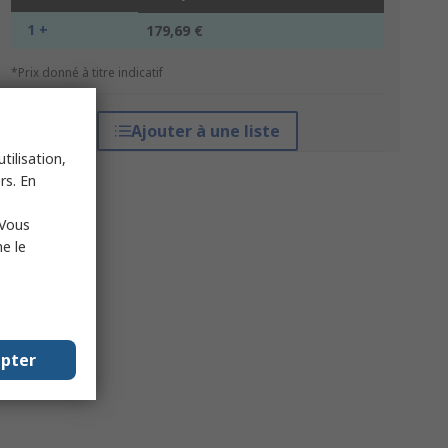
1 +
179,69 €
*Prix donné à titre indicatif
Ajouter à une liste
tilisation,
rs. En
 Vous
e le
epter