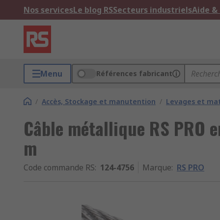
Nos services
Le blog RS
Secteurs industriels
Aide &
Menu
Références fabricant
/
Accès, Stockage et manutention
/
Levages et mat
Câble métallique RS PRO en
m
Code commande RS
:
124-4756
Marque
:
RS PRO