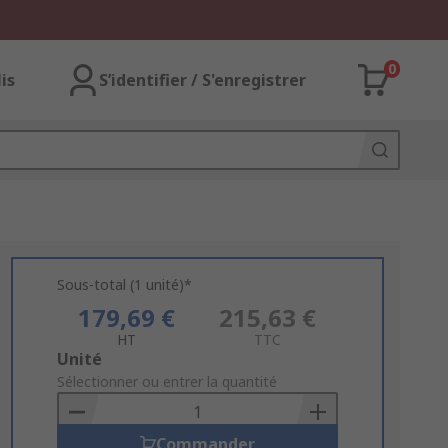
0
lis
S’identifier / S'enregistrer
Sous-total (1 unité)*
179,69 €
215,63 €
HT
TTC
Add
Unité
to
Sélectionner ou entrer la quantité
Basket
Commander