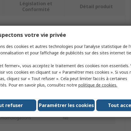
Législation et
Détail produit
Conformité
ectionnant un ou plusieurs attributs.
pectons votre vie privée
ut
Valeur
ns des cookies et autres technologies pour l'analyse statistique de l'u
onnalisation et pour l’affichage de publicités sur des sites internet tie
RS PRO
et fermer», vous acceptez le traitement des cookies non essentiels.
 produit
Câble métallique
sir vos cookies en cliquant sur « Paramétrer mes cookies ». Si vous n
s, cliquez sur « Tout refuser ». Cela peut limiter l’accès à certaines
u
Acier inoxydable
ités. Pour en savoir plus, consultez notre
politique de cookies.
'utilisation
46kg
ut refuser
Paramétrer les cookies
Tout acc
ur
100m
/homologations
No