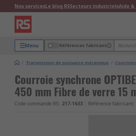
Nos services
Le blog RS
Secteurs industriels
Aide &
Menu
Références fabricant
/
Transmission de puissance mécanique
/
Courroies
Courroie synchrone OPTIBE
450 mm Fibre de verre 15
Code commande RS
:
217-1633
Référence fabricant
: