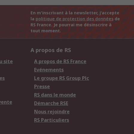
En m'inscrivant à la newsletter, j'accepte
la
politique de protection des données
de
RS France. Je pourrai me désinscrire à
tout moment.
A propos de RS
u site
A propos de RS France
Evénements
es
Le groupe RS Group Plc
Presse
RS dans le monde
vente
Démarche RSE
Nous rejoindre
RS Particuliers