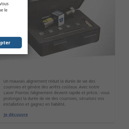
 Vous
e le
epter
Un mauvais alignement réduit la durée de vie des
courroies et génère des arrêts coûteux. Avec notre
Laser Pointer, l’alignement devient rapide et précis : vous
prolongez la durée de vie des courroies, sécurisez vos
installation et gagnez en fiabilité..
Je découvre