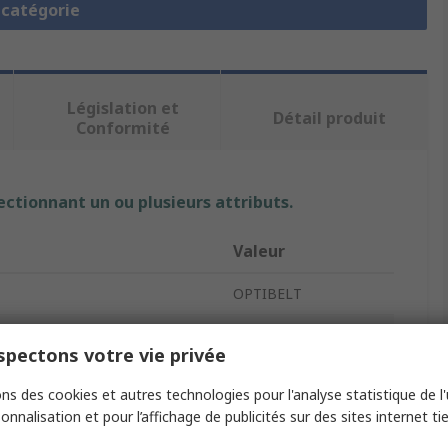
a catégorie
Législation et
Détail produit
Conformité
ectionnant un ou plusieurs attributs.
Valeur
OPTIBELT
Courroie synchrone
pectons votre vie privée
ie
5MHP
ns des cookies et autres technologies pour l'analyse statistique de l'u
onnalisation et pour l’affichage de publicités sur des sites internet tie
5mm