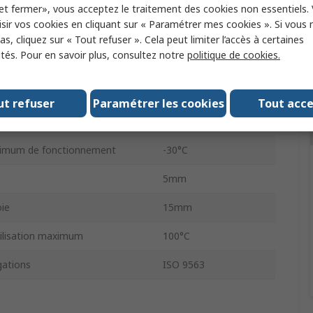
s
90
et fermer», vous acceptez le traitement des cookies non essentiels.
sir vos cookies en cliquant sur « Paramétrer mes cookies ». Si vous n
don
Fibre de verre
s, cliquez sur « Tout refuser ». Cela peut limiter l’accès à certaines
ités. Pour en savoir plus, consultez notre
politique de cookies.
Caoutchouc
OMEGA HP
ut refuser
Paramétrer les cookies
Tout acc
roie
450mm
imum de fonctionnement
-30°C
5mm
oie
15mm
ilisation maximum
100°C
ations
ISO 9563