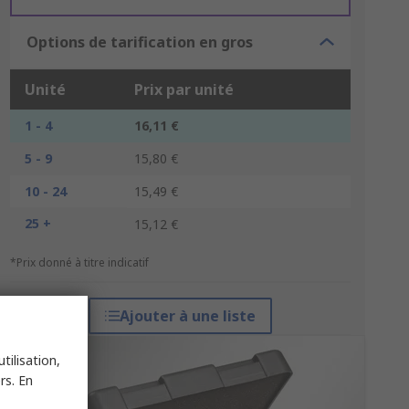
Options de tarification en gros
Unité
Prix par unité
1 - 4
16,11 €
5 - 9
15,80 €
10 - 24
15,49 €
25 +
15,12 €
*Prix donné à titre indicatif
Ajouter à une liste
tilisation,
rs. En