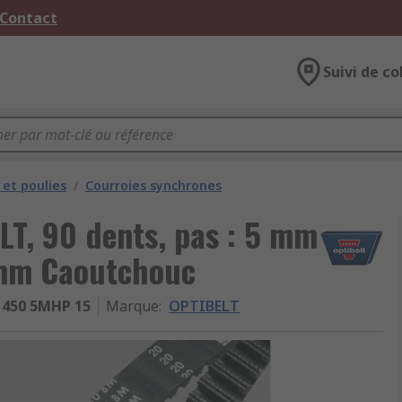
 Contact
Suivi de co
 et poulies
/
Courroies synchrones
LT, 90 dents, pas : 5 mm
 mm Caoutchouc
450 5MHP 15
Marque
:
OPTIBELT