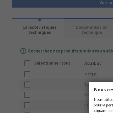
Voir l
Caractéristiques
Documentation
techniques
technique
Recherchez des produits similaires en sél
Sélectionner tout
Attribut
Marque
Type de produit
Nous res
Section de courro
Nous utiliso
pour la pers
Pas
cliquant sur