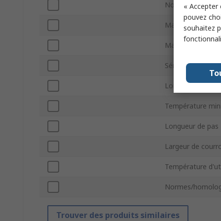
Nombre de dent
« Accepter 
pouvez choi
Matériau du cor
souhaitez pa
fonctionnal
Matériau
Série
To
Longueur de cour
Température min
Longueur de pas
Largeur de courr
Température d'ut
Normes/homolog
Trouver des produits similaires