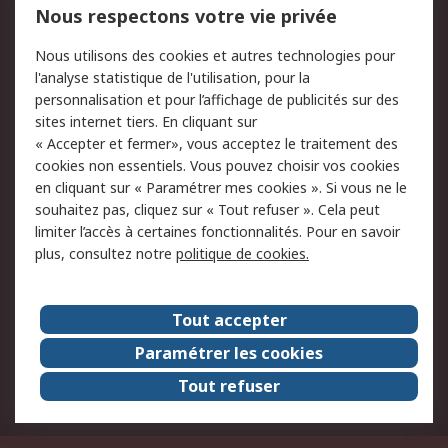
Nous respectons votre vie privée
Conditions d'utilisation
Politique de cookies
Nous utilisons des cookies et autres technologies pour
du site
l'analyse statistique de l'utilisation, pour la
Politique de protection
Sécurité des E-mails
personnalisation et pour l’affichage de publicités sur des
des données - Mise à
sites internet tiers. En cliquant sur
jour
« Accepter et fermer», vous acceptez le traitement des
Conditions générales
Politique anti-
cookies non essentiels. Vous pouvez choisir vos cookies
de vente
corruption
en cliquant sur « Paramétrer mes cookies ». Si vous ne le
souhaitez pas, cliquez sur « Tout refuser ». Cela peut
Campagnes marketing
limiter l’accès à certaines fonctionnalités. Pour en savoir
plus, consultez notre
politique de cookies.
A propos de RS
A propos de RS France
Evénements
Tout accepter
Le groupe RS Group Plc
Presse
Paramétrer les cookies
RS dans le monde
Démarche RSE
Tout refuser
Nous rejoindre
RS Particuliers