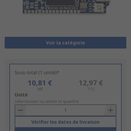
Voir la catégorie
Sous-total (1 unité)*
10,81 €
12,97 €
HT
TTC
Add
Unité
to
Sélectionner ou entrer la quantité
Basket
Vérifier les dates de livraison