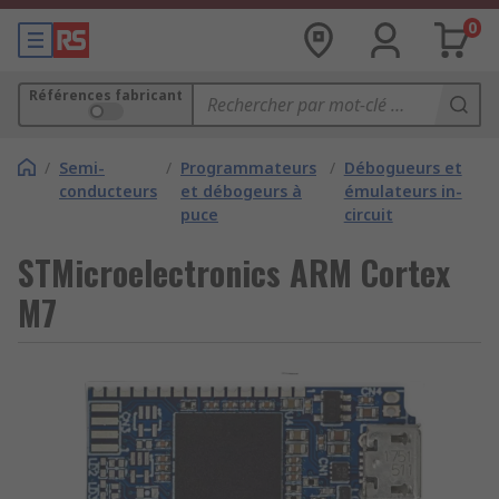
0
Références fabricant
/
Semi-
/
Programmateurs
/
Débogueurs et
conducteurs
et débogeurs à
émulateurs in-
puce
circuit
STMicroelectronics ARM Cortex
M7