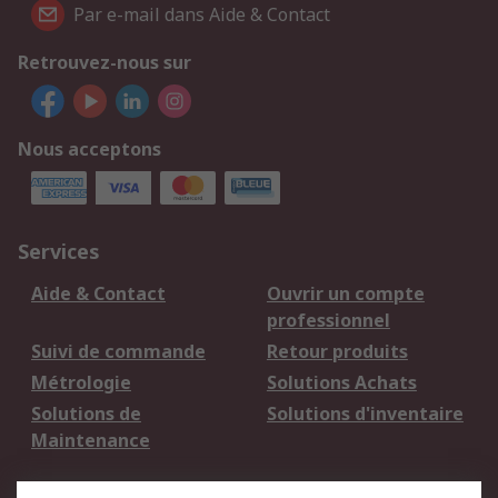
Par e-mail dans Aide & Contact
Retrouvez-nous sur
Nous acceptons
Services
Aide & Contact
Ouvrir un compte
professionnel
Suivi de commande
Retour produits
Métrologie
Solutions Achats
Solutions de
Solutions d'inventaire
Maintenance
Mentions Légales