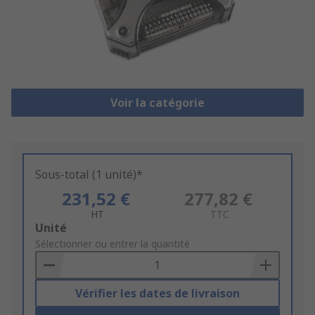
Voir la catégorie
Sous-total (1 unité)*
231,52 €
277,82 €
HT
TTC
Add
Unité
to
Sélectionner ou entrer la quantité
Basket
Vérifier les dates de livraison