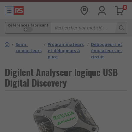
0
Références fabricant
/
Semi-
/
Programmateurs
/
Débogueurs et
conducteurs
et débogeurs à
émulateurs in-
puce
circuit
Digilent Analyseur logique USB
Digital Discovery