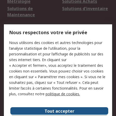
Métrologie
Solutions Achats
Solutions de
Solutions d'inventaire
Maintenance
Mentions Légales
Nous respectons votre vie privée
Conditions d'utilisation
Politique de cookies
Nous utilisons des cookies et autres technologies pour
du site
l'analyse statistique de l'utilisation, pour la
Politique de protection
Sécurité des E-mails
personnalisation et pour l’affichage de publicités sur des
des données - Mise à
sites internet tiers. En cliquant sur
jour
« Accepter et fermer», vous acceptez le traitement des
Conditions générales
Politique anti-
cookies non essentiels. Vous pouvez choisir vos cookies
de vente
corruption
en cliquant sur « Paramétrer mes cookies ». Si vous ne le
souhaitez pas, cliquez sur « Tout refuser ». Cela peut
Campagnes marketing
limiter l’accès à certaines fonctionnalités. Pour en savoir
plus, consultez notre
politique de cookies.
A propos de RS
A propos de RS France
Evénements
Tout accepter
Le groupe RS Group Plc
Presse