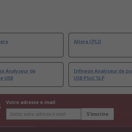
tera
Altera CPLD
ex Analyseur de
Infineon Analyseur de pu
ce USB
USB PSoC 5LP
s
Votre adresse e-mail
S'inscrire