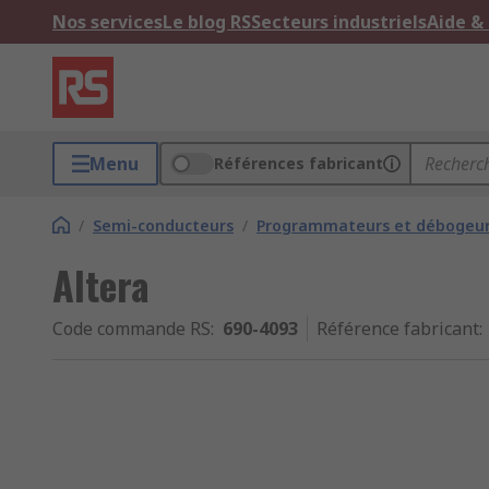
Nos services
Le blog RS
Secteurs industriels
Aide &
Menu
Références fabricant
/
Semi-conducteurs
/
Programmateurs et débogeur
Altera
Code commande RS
:
690-4093
Référence fabricant
: