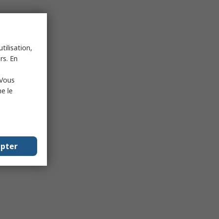
tilisation,
rs. En
 Vous
e le
epter