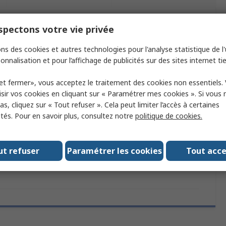
pectons votre vie privée
ectionnant un ou plusieurs attributs.
ns des cookies et autres technologies pour l'analyse statistique de l'u
Valeur
onnalisation et pour l’affichage de publicités sur des sites internet tie
Altera
et fermer», vous acceptez le traitement des cookies non essentiels.
sir vos cookies en cliquant sur « Paramétrer mes cookies ». Si vous n
tions
No
s, cliquez sur « Tout refuser ». Cela peut limiter l’accès à certaines
ités. Pour en savoir plus, consultez notre
politique de cookies.
Programmateurs et émulateurs en circuit
programmateur
ut refuser
Paramétrer les cookies
Tout acc