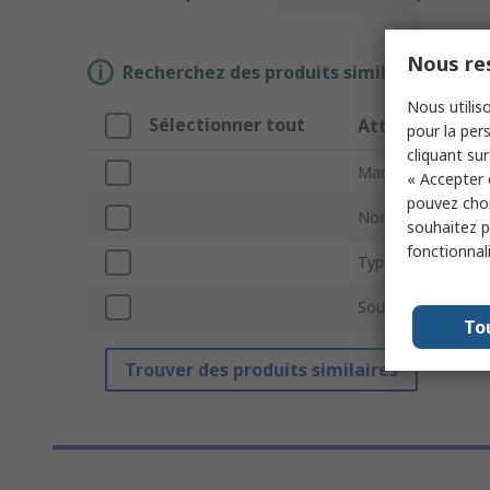
Nous res
Recherchez des produits similaires en sél
Nous utiliso
Sélectionner tout
Attribut
pour la pers
cliquant sur
Marque
« Accepter 
pouvez choi
Normes/homologa
souhaitez pa
fonctionnal
Type de produit
Sous type
To
Trouver des produits similaires