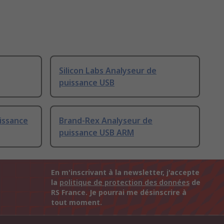
Silicon Labs Analyseur de
puissance USB
issance
Brand-Rex Analyseur de
puissance USB ARM
En m'inscrivant à la newsletter, j'accepte
la
politique de protection des données
de
RS France. Je pourrai me désinscrire à
tout moment.