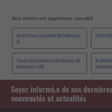
Nos clients ont également consulté
Altera Port parallèle ByteBlaster
FPGA Al
II
Texas Instruments Analyseur de
Brand-R
puissance USB
puissan
Soyez informé.e de nos dernière
nouveautés et actualités