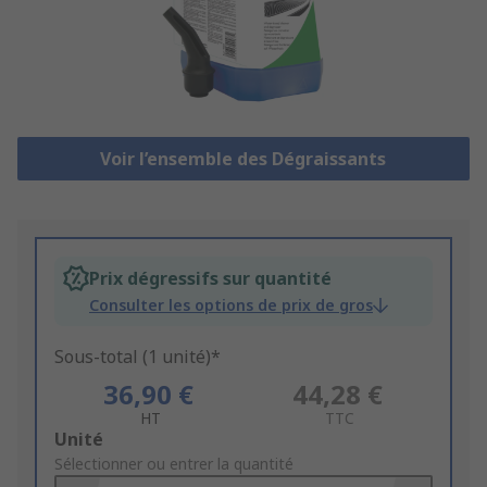
Voir l’ensemble des Dégraissants
Prix dégressifs sur quantité
Consulter les options de prix de gros
Sous-total (1 unité)*
36,90 €
44,28 €
HT
TTC
Add
Unité
to
Sélectionner ou entrer la quantité