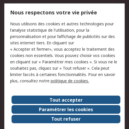
Mentions Légales
Nous respectons votre vie privée
Conditions d'utilisation
Politique de cookies
Nous utilisons des cookies et autres technologies pour
du site
l'analyse statistique de l'utilisation, pour la
Politique de protection
Sécurité des E-mails
personnalisation et pour l’affichage de publicités sur des
des données - Mise à
sites internet tiers. En cliquant sur
jour
« Accepter et fermer», vous acceptez le traitement des
Conditions générales
Politique anti-
cookies non essentiels. Vous pouvez choisir vos cookies
de vente
corruption
en cliquant sur « Paramétrer mes cookies ». Si vous ne le
souhaitez pas, cliquez sur « Tout refuser ». Cela peut
Campagnes marketing
limiter l’accès à certaines fonctionnalités. Pour en savoir
plus, consultez notre
politique de cookies.
A propos de RS
A propos de RS France
Evénements
Tout accepter
Le groupe RS Group Plc
Presse
Paramétrer les cookies
RS dans le monde
Démarche RSE
Tout refuser
Nous rejoindre
RS Particuliers