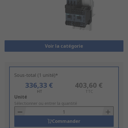
Voir la catégorie
Sous-total (1 unité)*
336,33 €
403,60 €
HT
TTC
Add
Unité
to
Sélectionner ou entrer la quantité
Basket
Commander