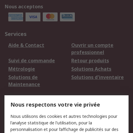
Nous acceptons
Services
Aide & Contact
Ouvrir un compte
professionnel
Suivi de commande
Retour produits
Métrologie
Solutions Achats
Solutions de
Solutions d'inventaire
Maintenance
Mentions Légales
Nous respectons votre vie privée
Conditions d'utilisation
Politique de cookies
Nous utilisons des cookies et autres technologies pour
du site
l'analyse statistique de l'utilisation, pour la
Politique de protection
Sécurité des E-mails
personnalisation et pour l’affichage de publicités sur des