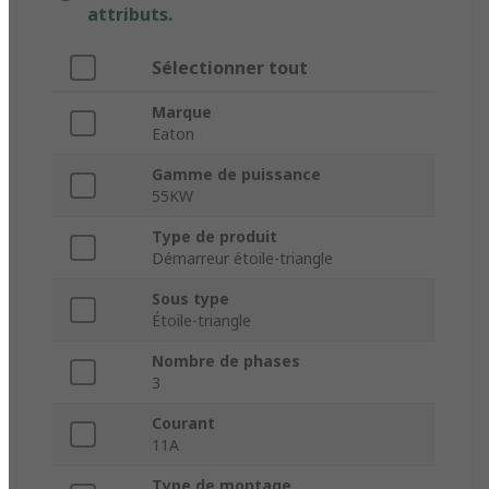
attributs.
Sélectionner tout
Marque
Eaton
Gamme de puissance
55KW
Type de produit
Démarreur étoile-triangle
Sous type
Étoile-triangle
Nombre de phases
3
Courant
11A
Type de montage