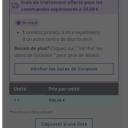
Frais de traitement offerts pour les
commandes supérieures à 50,00 €
En stock
1
unité(s) prête(s) à être expédiée(s)
d'un autre centre de distribution
Besoin de plus?
Cliquez sur " Vérifier les
dates de livraison " pour plus de détails
Vérifier les dates de livraison
Unité
Prix par unité
1 +
949,48 €
*Prix donné à titre indicatif
Ajouter à une liste