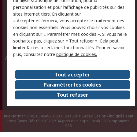
l'analyse statistique de l'utilisation, pour la
Politique de protection
Sécurité des E-mails
personnalisation et pour l’affichage de publicités sur des
des données - Mise à
sites internet tiers. En cliquant sur
jour
« Accepter et fermer», vous acceptez le traitement des
Conditions générales
Politique anti-
cookies non essentiels. Vous pouvez choisir vos cookies
de vente
corruption
en cliquant sur « Paramétrer mes cookies ». Si vous ne le
souhaitez pas, cliquez sur « Tout refuser ». Cela peut
Campagnes marketing
limiter l’accès à certaines fonctionnalités. Pour en savoir
plus, consultez notre
politique de cookies.
A propos de RS
A propos de RS France
Evénements
Tout accepter
Le groupe RS Group Plc
Presse
Paramétrer les cookies
RS dans le monde
Démarche RSE
Tout refuser
Nous rejoindre
RS Particuliers
Rue Norman King, CS40453, 60031 Beauvais Cedex. Les prix indiqués sont
Hors Taxes. Tél: 09 69 32 22 34 (prix d'un appel local).
RS Components
SAS