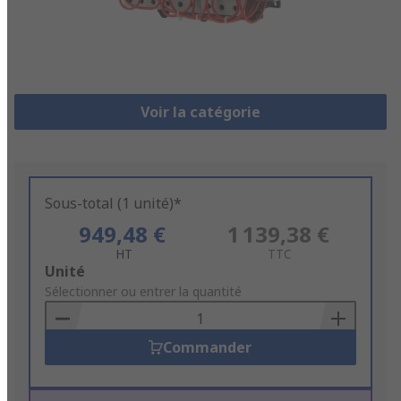
Voir la catégorie
Sous-total (1 unité)*
949,48 €
1 139,38 €
HT
TTC
Add
Unité
to
Sélectionner ou entrer la quantité
Basket
Commander