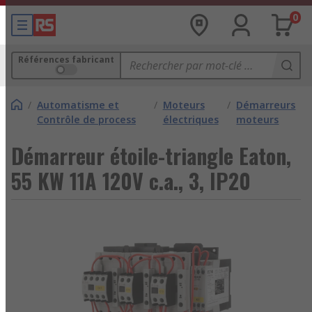
0
Références fabricant
/
Automatisme et
/
Moteurs
/
Démarreurs
Contrôle de process
électriques
moteurs
Démarreur étoile-triangle Eaton,
55 KW 11A 120V c.a., 3, IP20