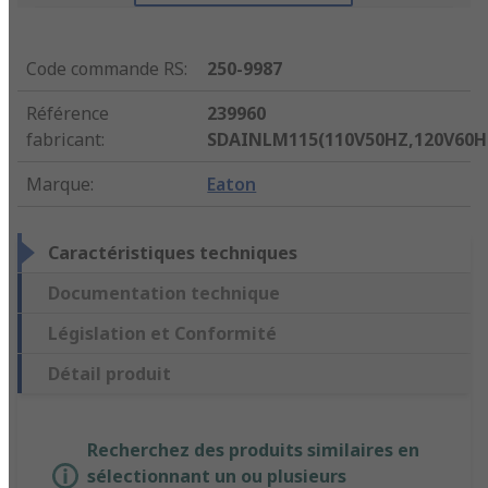
Code commande RS
:
250-9987
Référence
239960
fabricant
:
SDAINLM115(110V50HZ,120V60H
Marque
:
Eaton
Caractéristiques techniques
Documentation technique
Législation et Conformité
Détail produit
Recherchez des produits similaires en
sélectionnant un ou plusieurs