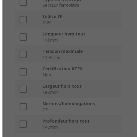
Secteur ferroviaire
Indice IP
IP20
Longueur hors tout
115mm
Tension maximale
120V c.a.
Certification ATEX
Non
Largeur hors tout
188mm
Normes/homologations
CE
Profondeur hors tout
147mm