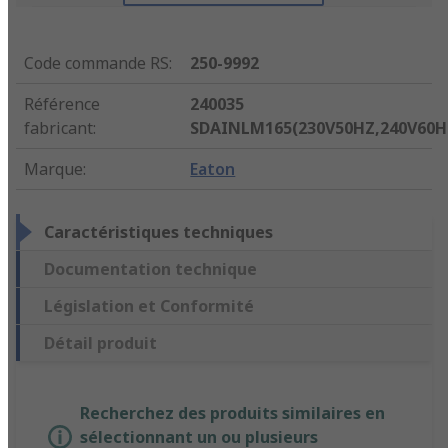
Code commande RS
:
250-9992
Référence
240035
fabricant
:
SDAINLM165(230V50HZ,240V60H
Marque
:
Eaton
Caractéristiques techniques
Documentation technique
Législation et Conformité
Détail produit
Recherchez des produits similaires en
sélectionnant un ou plusieurs