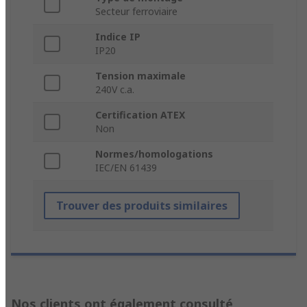
Secteur ferroviaire
Indice IP
IP20
Tension maximale
240V c.a.
Certification ATEX
Non
Normes/homologations
IEC/EN 61439
Trouver des produits similaires
Nos clients ont également consulté