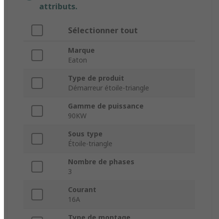
attributs.
Sélectionner tout
Marque
Eaton
Type de produit
Démarreur étoile-triangle
Gamme de puissance
90KW
Sous type
Étoile-triangle
Nombre de phases
3
Courant
16A
Type de montage