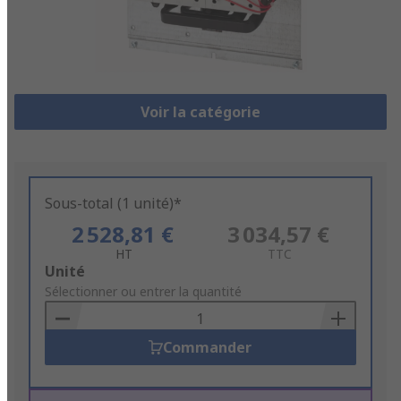
Voir la catégorie
Sous-total (1 unité)*
2 528,81 €
3 034,57 €
HT
TTC
Add
Unité
to
Sélectionner ou entrer la quantité
Basket
Commander