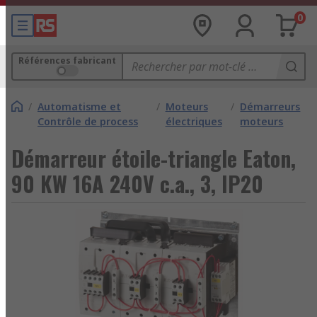
0
Références fabricant
/
Automatisme et
/
Moteurs
/
Démarreurs
Contrôle de process
électriques
moteurs
Démarreur étoile-triangle Eaton,
90 KW 16A 240V c.a., 3, IP20