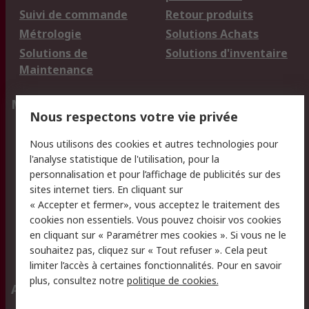
Suivi de commande
Retour produits
Métrologie
Solutions Achats
Solutions de
Solutions d'inventaire
Maintenance
Mentions Légales
Nous respectons votre vie privée
Conditions d'utilisation
Politique de cookies
Nous utilisons des cookies et autres technologies pour
du site
l'analyse statistique de l'utilisation, pour la
Politique de protection
Sécurité des E-mails
personnalisation et pour l’affichage de publicités sur des
des données - Mise à
sites internet tiers. En cliquant sur
jour
« Accepter et fermer», vous acceptez le traitement des
Conditions générales
Politique anti-
cookies non essentiels. Vous pouvez choisir vos cookies
de vente
corruption
en cliquant sur « Paramétrer mes cookies ». Si vous ne le
souhaitez pas, cliquez sur « Tout refuser ». Cela peut
Campagnes marketing
limiter l’accès à certaines fonctionnalités. Pour en savoir
plus, consultez notre
politique de cookies.
A propos de RS