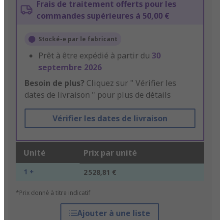
Frais de traitement offerts pour les
commandes supérieures à 50,00 €
Stocké-e par le fabricant
Prêt à être expédié à partir du
30
septembre 2026
Besoin de plus?
Cliquez sur " Vérifier les
dates de livraison " pour plus de détails
Vérifier les dates de livraison
Unité
Prix par unité
1 +
2 528,81 €
*Prix donné à titre indicatif
Ajouter à une liste