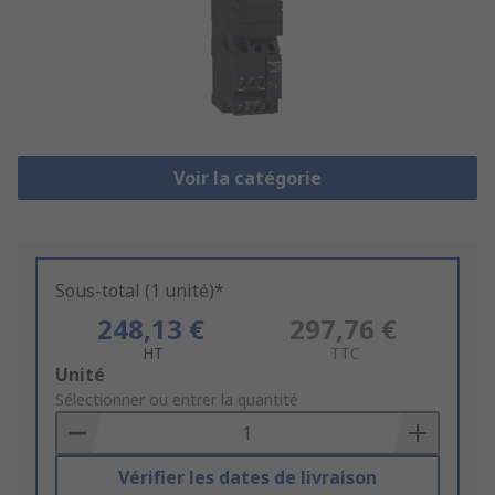
Voir la catégorie
Sous-total (1 unité)*
248,13 €
297,76 €
HT
TTC
Add
Unité
to
Sélectionner ou entrer la quantité
Basket
Vérifier les dates de livraison