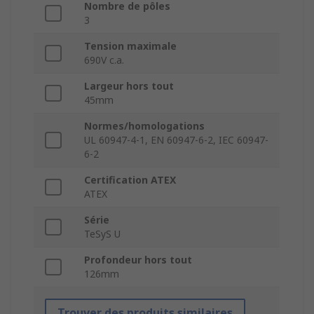
Nombre de pôles
3
Tension maximale
690V c.a.
Largeur hors tout
45mm
Normes/homologations
UL 60947-4-1, EN 60947-6-2, IEC 60947-
6-2
Certification ATEX
ATEX
Série
TeSyS U
Profondeur hors tout
126mm
Trouver des produits similaires