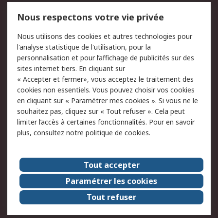
Mentions Légales
Nous respectons votre vie privée
Conditions d'utilisation
Politique de cookies
Nous utilisons des cookies et autres technologies pour
du site
l'analyse statistique de l'utilisation, pour la
Politique de protection
Sécurité des E-mails
personnalisation et pour l’affichage de publicités sur des
des données - Mise à
sites internet tiers. En cliquant sur
jour
« Accepter et fermer», vous acceptez le traitement des
Conditions générales
Politique anti-
cookies non essentiels. Vous pouvez choisir vos cookies
de vente
corruption
en cliquant sur « Paramétrer mes cookies ». Si vous ne le
souhaitez pas, cliquez sur « Tout refuser ». Cela peut
Campagnes marketing
limiter l’accès à certaines fonctionnalités. Pour en savoir
plus, consultez notre
politique de cookies.
A propos de RS
A propos de RS France
Evénements
Tout accepter
Le groupe RS Group Plc
Presse
Paramétrer les cookies
RS dans le monde
Démarche RSE
Tout refuser
Nous rejoindre
RS Particuliers