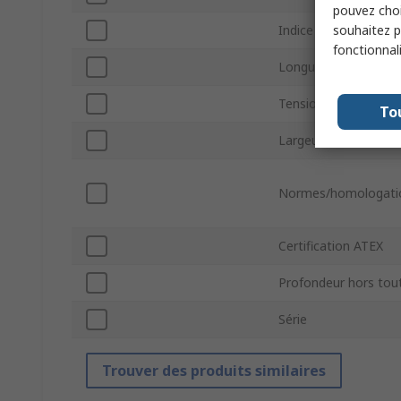
pouvez choi
souhaitez pa
Indice IP
fonctionnal
Longueur hors tout
Tension maximale
To
Largeur hors tout
Normes/homologati
Certification ATEX
Profondeur hors tou
Série
Trouver des produits similaires