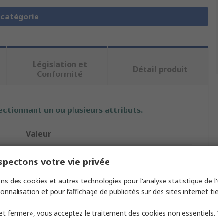
a catégorie
Législation et
Détail produit
Conformité
ectionnant un ou plusieurs attributs.
Valeur
Schneider Electric
pectons votre vie privée
Démarreur moteur
ns des cookies et autres technologies pour l'analyse statistique de l'u
onnalisation et pour l’affichage de publicités sur des sites internet tie
e
9KW
et fermer», vous acceptez le traitement des cookies non essentiels.
12A