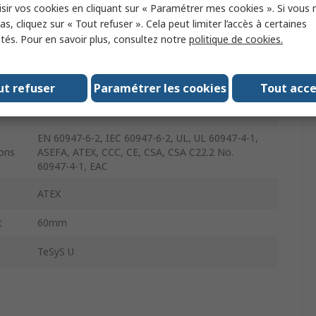
sir vos cookies en cliquant sur « Paramétrer mes cookies ». Si vous n
s, cliquez sur « Tout refuser ». Cela peut limiter l’accès à certaines
IP20, IP40
ités. Pour en savoir plus, consultez notre
politique de cookies.
66mm
690V
ut refuser
Paramétrer les cookies
Tout acc
45mm
EN 60947-6-2, IEC 60947-6-2, UL, UL 60947-4-1,
ons
ASEFA, ATEX, CCC, CE, CSA, CSA C22.2 No.
60947-4-1, EAC
ATEX
t
60mm
TeSyS U