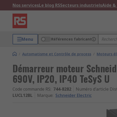
Nos services
Le blog RS
Secteurs industriels
Aide &
Menu
Références fabricant
/
Automatisme et Contrôle de process
/
Moteurs él
Démarreur moteur Schneide
690V, IP20, IP40 TeSyS U
Code commande RS
:
744-8282
Numéro d'article Dis
LUCL12BL
Marque
:
Schneider Electric