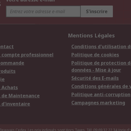
s
S'inscrire
Mentions Légales
ontact
Conditions d'utilisation d
n compte professionnel
Politique de cookies
 commande
Politique de protection d
données - Mise à jour
roduits
Sécurité des E-mails
ie
Conditions générales de 
s Achats
Politique anti-corruption
s de Maintenance
Campagnes marketing
 d'inventaire
uvais Cedex. Les prix indiqués sont Hors Taxes. Tél: 09 69 32 22 34 (prix d'u