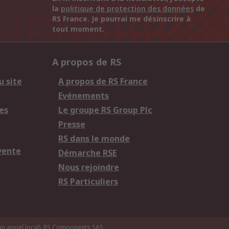
la
politique de protection des données
de
RS France. Je pourrai me désinscrire à
tout moment.
A propos de RS
u site
A propos de RS France
Evénements
es
Le groupe RS Group Plc
Presse
RS dans le monde
vente
Démarche RSE
Nous rejoindre
RS Particuliers
n appel local).
RS Components SAS