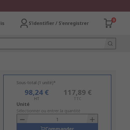
0
lis
S’identifier / S'enregistrer
Sous-total (1 unité)*
98,24 €
117,89 €
HT
TTC
Add
Unité
to
Sélectionner ou entrer la quantité
Basket
Commander