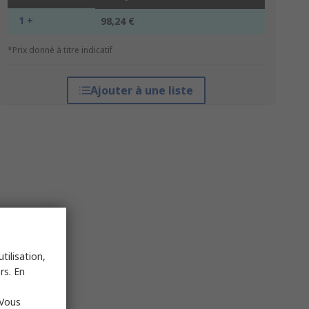
1 +
98,24 €
*Prix donné à titre indicatif
Ajouter à une liste
tilisation,
rs. En
 Vous