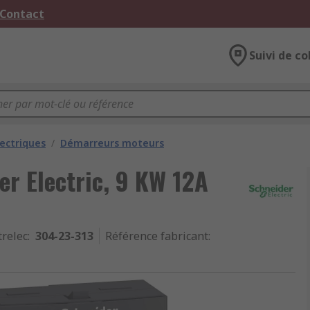
 Contact
Suivi de co
ectriques
/
Démarreurs moteurs
r Electric, 9 KW 12A
trelec
:
304-23-313
Référence fabricant
: