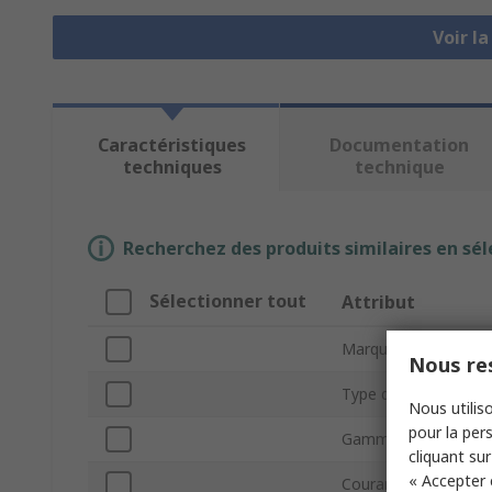
Voir l
Caractéristiques
Documentation
techniques
technique
Recherchez des produits similaires en sél
Sélectionner tout
Attribut
Marque
Nous res
Type de produit
Nous utiliso
pour la pers
Gamme de puissanc
cliquant sur
« Accepter 
Courant