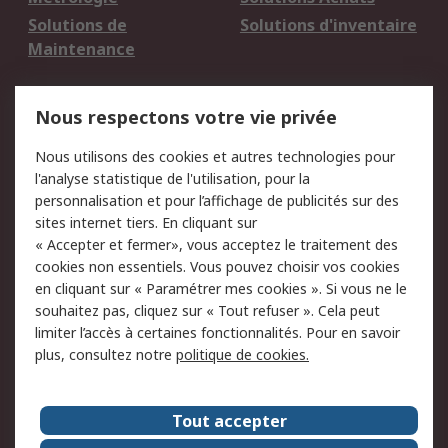
Solutions de
Solutions d'inventaire
Maintenance
Mentions Légales
Nous respectons votre vie privée
Conditions d'utilisation
Politique de cookies
Nous utilisons des cookies et autres technologies pour
du site
l'analyse statistique de l'utilisation, pour la
Politique de protection
Sécurité des E-mails
personnalisation et pour l’affichage de publicités sur des
des données - Mise à
sites internet tiers. En cliquant sur
jour
« Accepter et fermer», vous acceptez le traitement des
Conditions générales
Politique anti-
cookies non essentiels. Vous pouvez choisir vos cookies
de vente
corruption
en cliquant sur « Paramétrer mes cookies ». Si vous ne le
souhaitez pas, cliquez sur « Tout refuser ». Cela peut
Campagnes marketing
limiter l’accès à certaines fonctionnalités. Pour en savoir
plus, consultez notre
politique de cookies.
A propos de RS
A propos de RS France
Evénements
Tout accepter
Le groupe RS Group Plc
Presse