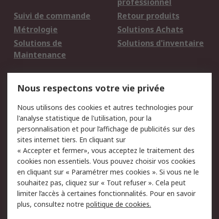
professionnel
Suivi de commande
Retour produits
Métrologie
Solutions Achats
Solutions de
Solutions d'inventaire
Maintenance
Mentions Légales
Nous respectons votre vie privée
Conditions d'utilisation
Politique de cookies
Nous utilisons des cookies et autres technologies pour
du site
l'analyse statistique de l'utilisation, pour la
Politique de protection
Sécurité des E-mails
personnalisation et pour l’affichage de publicités sur des
des données - Mise à
sites internet tiers. En cliquant sur
jour
« Accepter et fermer», vous acceptez le traitement des
Conditions générales
Politique anti-
cookies non essentiels. Vous pouvez choisir vos cookies
de vente
corruption
en cliquant sur « Paramétrer mes cookies ». Si vous ne le
souhaitez pas, cliquez sur « Tout refuser ». Cela peut
Campagnes marketing
limiter l’accès à certaines fonctionnalités. Pour en savoir
plus, consultez notre
politique de cookies.
A propos de RS