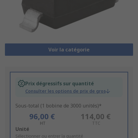
Voir la catégorie
Prix dégressifs sur quantité
Consulter les options de prix de gros
Sous-total (1 bobine de 3000 unités)*
96,00 €
114,00 €
HT
TTC
Add
Unité
to
Sélectionner ou entrer la quantité