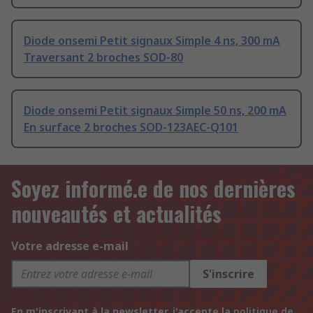
Diode onsemi Petit signaux Simple 4 ns, 300 mA
Traversant 2 broches SOD-80
Diode onsemi Petit signaux Simple 50 ns, 200 mA
En surface 2 broches SOD-123AEC-Q101
Soyez informé.e de nos dernières
nouveautés et actualités
Votre adresse e-mail
S'inscrire
En m'inscrivant à la newsletter, j'accepte la
politique de