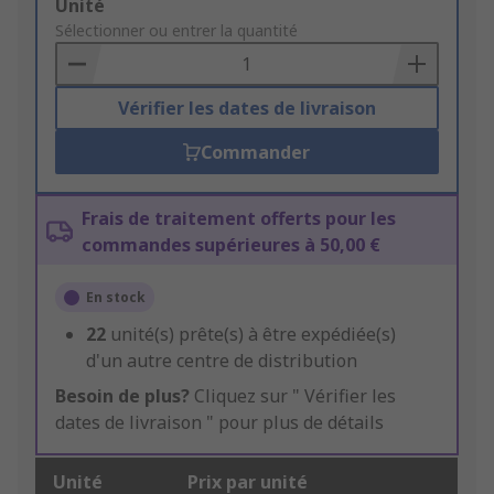
Add
Unité
to
Sélectionner ou entrer la quantité
Basket
Vérifier les dates de livraison
Commander
Frais de traitement offerts pour les
commandes supérieures à 50,00 €
En stock
22
unité(s) prête(s) à être expédiée(s)
d'un autre centre de distribution
Besoin de plus?
Cliquez sur " Vérifier les
dates de livraison " pour plus de détails
Unité
Prix par unité