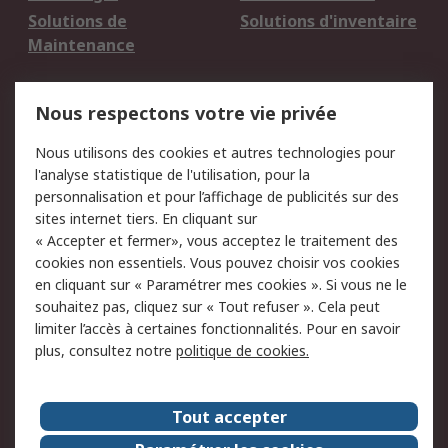
Solutions de
Solutions d'inventaire
Maintenance
Mentions Légales
Nous respectons votre vie privée
Conditions d'utilisation
Politique de cookies
Nous utilisons des cookies et autres technologies pour
du site
l'analyse statistique de l'utilisation, pour la
Politique de protection
Sécurité des E-mails
personnalisation et pour l’affichage de publicités sur des
des données - Mise à
sites internet tiers. En cliquant sur
jour
« Accepter et fermer», vous acceptez le traitement des
Conditions générales
Politique anti-
cookies non essentiels. Vous pouvez choisir vos cookies
de vente
corruption
en cliquant sur « Paramétrer mes cookies ». Si vous ne le
souhaitez pas, cliquez sur « Tout refuser ». Cela peut
Campagnes marketing
limiter l’accès à certaines fonctionnalités. Pour en savoir
plus, consultez notre
politique de cookies.
A propos de RS
A propos de RS France
Evénements
Tout accepter
Le groupe RS Group Plc
Presse