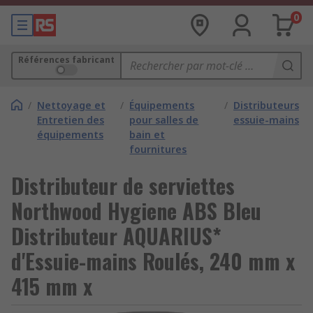
0
Références fabricant
/
Nettoyage et
/
Équipements
/
Distributeurs
Entretien des
pour salles de
essuie-mains
équipements
bain et
fournitures
Distributeur de serviettes
Northwood Hygiene ABS Bleu
Distributeur AQUARIUS*
d'Essuie-mains Roulés, 240 mm x
415 mm x