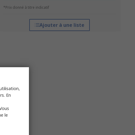
*Prix donné à titre indicatif
Ajouter à une liste
tilisation,
rs. En
 Vous
e le