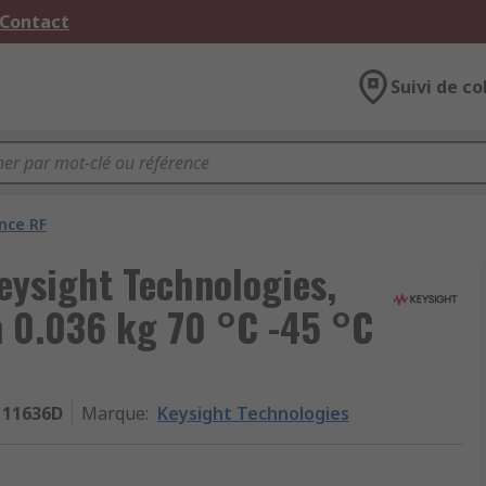
 Contact
Suivi de co
nce RF
eysight Technologies,
m 0.036 kg 70 °C -45 °C
11636D
Marque
:
Keysight Technologies