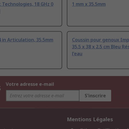
 Technologies, 18 GHz 0
1 mm x 35.5mm
B
 in Articulation, 35.5mm
Coussin pour genoux Im
35.5 x 38 x 2.5 cm Bleu Ré
l'eau
s
Votre adresse e-mail
S'inscrire
Mentions Légales