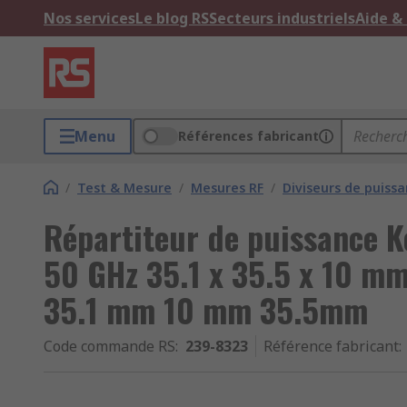
Nos services
Le blog RS
Secteurs industriels
Aide &
Menu
Références fabricant
/
Test & Mesure
/
Mesures RF
/
Diviseurs de puissa
Répartiteur de puissance K
50 GHz 35.1 x 35.5 x 10 m
35.1 mm 10 mm 35.5mm
Code commande RS
:
239-8323
Référence fabricant
: