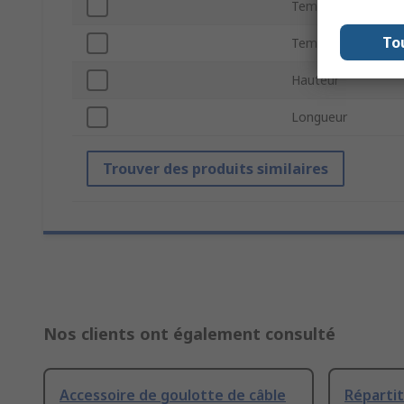
Température mini
To
Température d'uti
Hauteur
Longueur
Trouver des produits similaires
Nos clients ont également consulté
Accessoire de goulotte de câble
Répartit