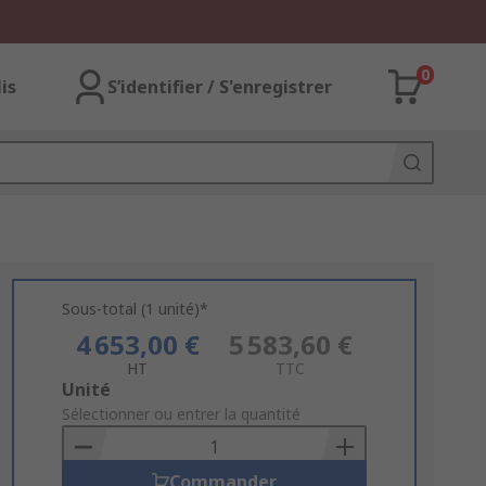
0
lis
S’identifier / S'enregistrer
Sous-total (1 unité)*
4 653,00 €
5 583,60 €
HT
TTC
Add
Unité
to
Sélectionner ou entrer la quantité
Basket
Commander