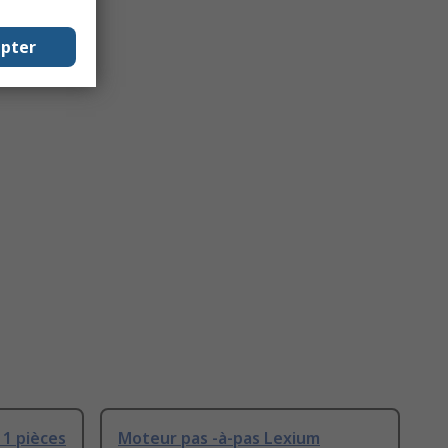
epter
 1 pièces
Moteur pas -à-pas Lexium