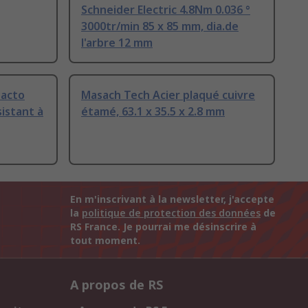
Schneider Electric 4.8Nm 0.036 °
3000tr/min 85 x 85 mm, dia.de
l'arbre 12 mm
pacto
Masach Tech Acier plaqué cuivre
sistant à
étamé, 63.1 x 35.5 x 2.8 mm
En m'inscrivant à la newsletter, j'accepte
la
politique de protection des données
de
RS France. Je pourrai me désinscrire à
tout moment.
A propos de RS