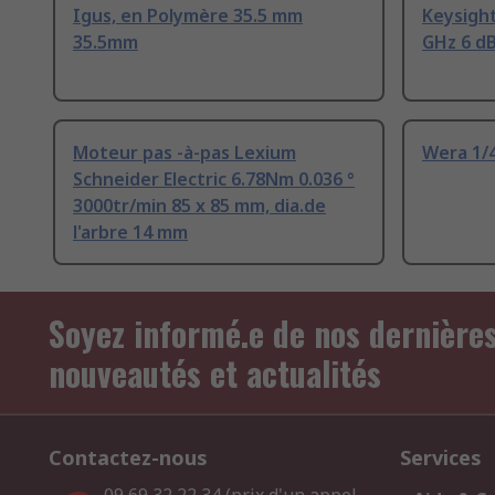
Igus, en Polymère 35.5 mm
Keysight
35.5mm
GHz 6 d
Moteur pas -à-pas Lexium
Wera 1/4
Schneider Electric 6.78Nm 0.036 °
3000tr/min 85 x 85 mm, dia.de
l'arbre 14 mm
Soyez informé.e de nos dernière
nouveautés et actualités
Contactez-nous
Services