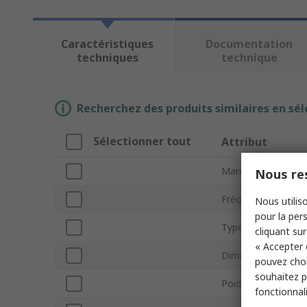
Caractéristiques
Documentation
techniques
technique
Recherchez des produits similaires en sél
Sélectionner tout
Attribut
Marque
Nous res
Fréquence maxim
Nous utiliso
pour la pers
Type de produit
cliquant sur
« Accepter 
Dimensions
pouvez choi
souhaitez pa
Poids
fonctionnal