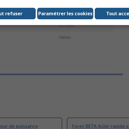
mum de fonctionnement
-45°C
ut refuser
Paramétrer les cookies
Tout acc
lisation maximum
70°C
35.1mm
10mm
eur de puissance
Foret BETA Acier rapide x