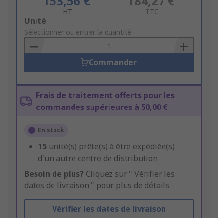
153,56 €
184,27 €
HT
TTC
Add
Unité
to
Sélectionner ou entrer la quantité
Basket
Commander
Frais de traitement offerts pour les
commandes supérieures à 50,00 €
En stock
15
unité(s) prête(s) à être expédiée(s)
d'un autre centre de distribution
Besoin de plus?
Cliquez sur " Vérifier les
dates de livraison " pour plus de détails
Vérifier les dates de livraison