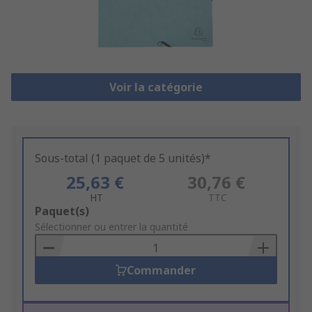
Voir la catégorie
Sous-total (1 paquet de 5 unités)*
25,63 €
30,76 €
HT
TTC
Add
Paquet(s)
to
Sélectionner ou entrer la quantité
Basket
Commander