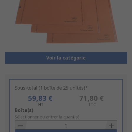
Voir la catégorie
Sous-total (1 boîte de 25 unités)*
59,83 €
71,80 €
HT
TTC
Add
Boîte(s)
to
Sélectionner ou entrer la quantité
Basket