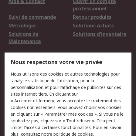
Aide & Contact
Ouvrir un compte
professionnel
Suivi de commande
Retour produits
Métrologie
Solutions Achats
Solutions de
Solutions d'inventaire
Maintenance
Mentions Légales
Nous respectons votre vie privée
Conditions d'utilisation
Politique de cookies
Nous utilisons des cookies et autres technologies pour
du site
l'analyse statistique de l'utilisation, pour la
Politique de protection
Sécurité des E-mails
personnalisation et pour l’affichage de publicités sur des
des données - Mise à
sites internet tiers. En cliquant sur
jour
« Accepter et fermer», vous acceptez le traitement des
Conditions générales
Politique anti-
cookies non essentiels. Vous pouvez choisir vos cookies
de vente
corruption
en cliquant sur « Paramétrer mes cookies ». Si vous ne le
souhaitez pas, cliquez sur « Tout refuser ». Cela peut
Campagnes marketing
limiter l’accès à certaines fonctionnalités. Pour en savoir
plus, consultez notre
politique de cookies.