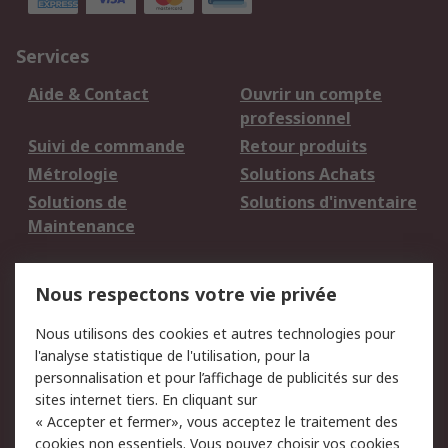
Services
Aide & Contact
Ouvrir un compte
professionnel
Suivi de commande
Retour produits
Métrologie
Solutions Achats
Solutions de
Solutions d'inventaire
Maintenance
Mentions Légales
Nous respectons votre vie privée
Conditions d'utilisation
Politique de cookies
Nous utilisons des cookies et autres technologies pour
du site
l'analyse statistique de l'utilisation, pour la
Politique de protection
Sécurité des E-mails
personnalisation et pour l’affichage de publicités sur des
des données - Mise à
sites internet tiers. En cliquant sur
jour
« Accepter et fermer», vous acceptez le traitement des
Conditions générales
Politique anti-
cookies non essentiels. Vous pouvez choisir vos cookies