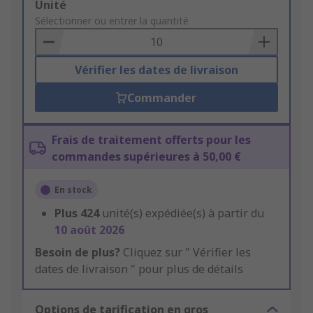
Add
Unité
to
Sélectionner ou entrer la quantité
Basket
Vérifier les dates de livraison
Commander
Frais de traitement offerts pour les
commandes supérieures à 50,00 €
En stock
Plus
424
unité(s) expédiée(s) à partir du
10 août 2026
Besoin de plus?
Cliquez sur " Vérifier les
dates de livraison " pour plus de détails
Options de tarification en gros