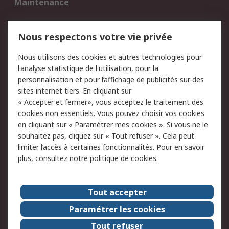
Maintenance
Mentions Légales
Nous respectons votre vie privée
Conditions d'utilisation
Politique de cookies
Nous utilisons des cookies et autres technologies pour
du site
l'analyse statistique de l'utilisation, pour la
Politique de protection
Sécurité des E-mails
personnalisation et pour l’affichage de publicités sur des
des données - Mise à
sites internet tiers. En cliquant sur
jour
« Accepter et fermer», vous acceptez le traitement des
Conditions générales
Politique anti-
cookies non essentiels. Vous pouvez choisir vos cookies
de vente
corruption
en cliquant sur « Paramétrer mes cookies ». Si vous ne le
souhaitez pas, cliquez sur « Tout refuser ». Cela peut
Campagnes marketing
limiter l’accès à certaines fonctionnalités. Pour en savoir
plus, consultez notre
politique de cookies.
A propos de RS
A propos de RS France
Evénements
Tout accepter
Le groupe RS Group Plc
Presse
Paramétrer les cookies
RS dans le monde
Démarche RSE
Tout refuser
Nous rejoindre
RS Particuliers