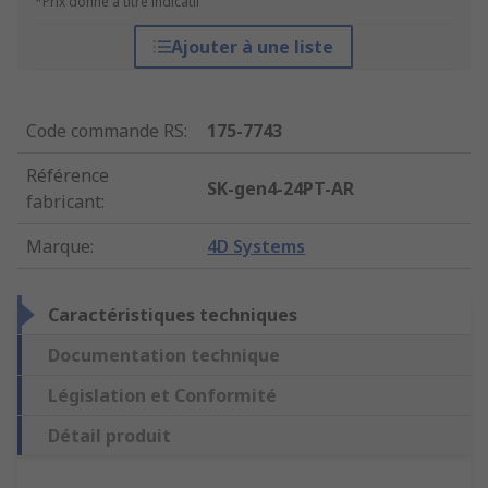
*Prix donné à titre indicatif
Ajouter à une liste
Code commande RS
:
175-7743
Référence
SK-gen4-24PT-AR
fabricant
:
Marque
:
4D Systems
Caractéristiques techniques
Documentation technique
Législation et Conformité
Détail produit