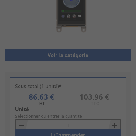
Voir la catégorie
Sous-total (1 unité)*
86,63 €
103,96 €
HT
TTC
Add
Unité
to
Sélectionner ou entrer la quantité
Basket
Commander