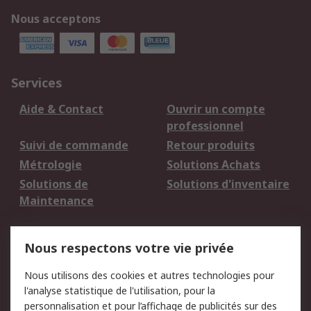
Nous acceptons
Services
Aide & Contact
Ouvrir un compte
professionnel
Suivi de commande
Retour produits
Métrologie
Solutions Achats
Solutions de
Solutions d'inventaire
Maintenance
Mentions Légales
Nous respectons votre vie privée
Conditions d'utilisation
Politique de cookies
Nous utilisons des cookies et autres technologies pour
du site
l'analyse statistique de l'utilisation, pour la
Politique de protection
Sécurité des E-mails
personnalisation et pour l’affichage de publicités sur des