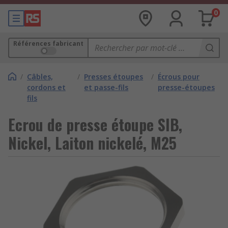
0
Références fabricant
/
Câbles,
/
Presses étoupes
/
Écrous pour
cordons et
et passe-fils
presse-étoupes
fils
Ecrou de presse étoupe SIB,
Nickel, Laiton nickelé, M25