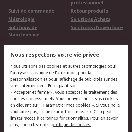
professionnel
Suivi de commande
Retour produits
Métrologie
Solutions Achats
Solutions de
Solutions d'inventaire
Maintenance
Mentions Légales
Nous respectons votre vie privée
Conditions d'utilisation
Politique de cookies
Nous utilisons des cookies et autres technologies pour
du site
l'analyse statistique de l'utilisation, pour la
Politique de protection
Sécurité des E-mails
personnalisation et pour l’affichage de publicités sur des
des données - Mise à
sites internet tiers. En cliquant sur
jour
« Accepter et fermer», vous acceptez le traitement des
Conditions générales
Politique anti-
cookies non essentiels. Vous pouvez choisir vos cookies
de vente
corruption
en cliquant sur « Paramétrer mes cookies ». Si vous ne le
souhaitez pas, cliquez sur « Tout refuser ». Cela peut
Campagnes marketing
limiter l’accès à certaines fonctionnalités. Pour en savoir
plus, consultez notre
politique de cookies.
A propos de RS