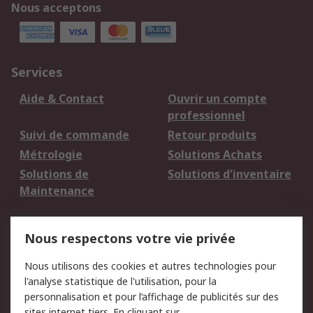
Nous acceptons
Services
Aide & Contact
Ouvrir un compte
professionnel
Suivi de commande
Retour produits
Métrologie
Solutions Achats
Solutions de
Solutions d'inventaire
Maintenance
Mentions Légales
Nous respectons votre vie privée
Conditions d'utilisation
Politique de cookies
Nous utilisons des cookies et autres technologies pour
du site
l'analyse statistique de l'utilisation, pour la
Politique de protection
Sécurité des E-mails
personnalisation et pour l’affichage de publicités sur des
des données - Mise à
sites internet tiers. En cliquant sur