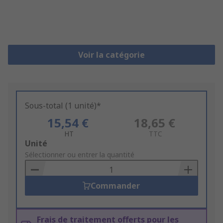
Voir la catégorie
Sous-total (1 unité)*
15,54 €
18,65 €
HT
TTC
Add
Unité
to
Sélectionner ou entrer la quantité
Basket
Commander
Frais de traitement offerts pour les