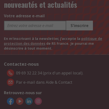
nouveautés et actualités
Votre adresse e-mail
S'inscrire
En m'inscrivant à la newsletter, j'accepte la
politique de
protection des données
de RS France. Je pourrai me
désinscrire à tout moment.
Contactez-nous
09 69 32 22 34 (prix d'un appel local).
Par e-mail dans Aide & Contact
Retrouvez-nous sur