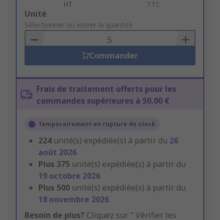
HT
TTC
Add
Unité
to
Sélectionner ou entrer la quantité
Basket
Commander
Frais de traitement offerts pour les
commandes supérieures à 50,00 €
Temporairement en rupture de stock
224
unité(s) expédiée(s) à partir du
26
août 2026
Plus
375
unité(s) expédiée(s) à partir du
19 octobre 2026
Plus
500
unité(s) expédiée(s) à partir du
18 novembre 2026
Besoin de plus?
Cliquez sur " Vérifier les