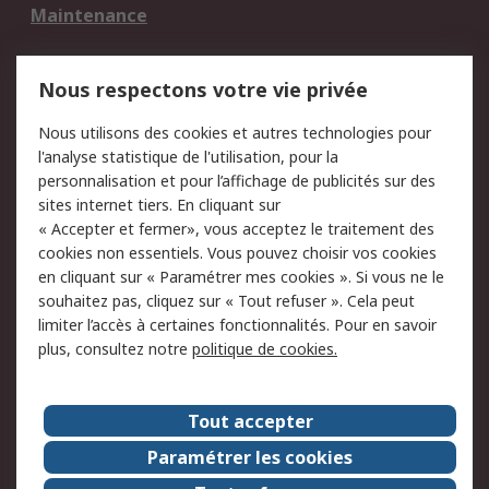
Maintenance
Mentions Légales
Nous respectons votre vie privée
Conditions d'utilisation
Politique de cookies
Nous utilisons des cookies et autres technologies pour
du site
l'analyse statistique de l'utilisation, pour la
Politique de protection
Sécurité des E-mails
personnalisation et pour l’affichage de publicités sur des
des données - Mise à
sites internet tiers. En cliquant sur
jour
« Accepter et fermer», vous acceptez le traitement des
Conditions générales
Politique anti-
cookies non essentiels. Vous pouvez choisir vos cookies
de vente
corruption
en cliquant sur « Paramétrer mes cookies ». Si vous ne le
souhaitez pas, cliquez sur « Tout refuser ». Cela peut
Campagnes marketing
limiter l’accès à certaines fonctionnalités. Pour en savoir
plus, consultez notre
politique de cookies.
A propos de RS
A propos de RS France
Evénements
Tout accepter
Le groupe RS Group Plc
Presse
Paramétrer les cookies
RS dans le monde
Démarche RSE