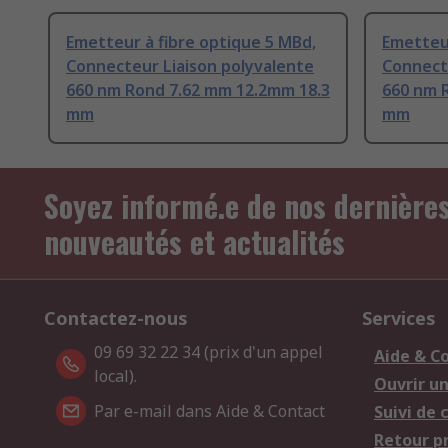
Emetteur à fibre optique 5 MBd,
Emetteur
Connecteur Liaison polyvalente
Connect
660 nm Rond 7.62 mm 12.2mm 18.3
660 nm 
mm
mm
Soyez informé.e de nos dernière
nouveautés et actualités
Contactez-nous
Services
09 69 32 22 34 (prix d'un appel
Aide & C
local).
Ouvrir u
Par e-mail dans Aide & Contact
Suivi de
Retour p