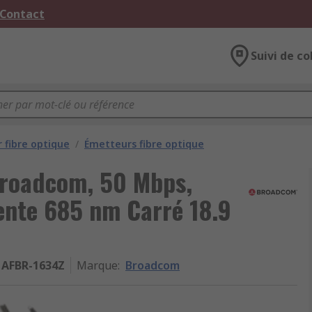
 Contact
Suivi de co
 fibre optique
/
Émetteurs fibre optique
Broadcom, 50 Mbps,
ente 685 nm Carré 18.9
AFBR-1634Z
Marque
:
Broadcom