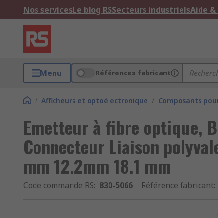
Nos services
Le blog RS
Secteurs industriels
Aide &
Menu
Références fabricant
/
Afficheurs et optoélectronique
/
Composants pour
Emetteur à fibre optique, 
Connecteur Liaison polyval
mm 12.2mm 18.1 mm
Code commande RS
:
830-5066
Référence fabricant
: