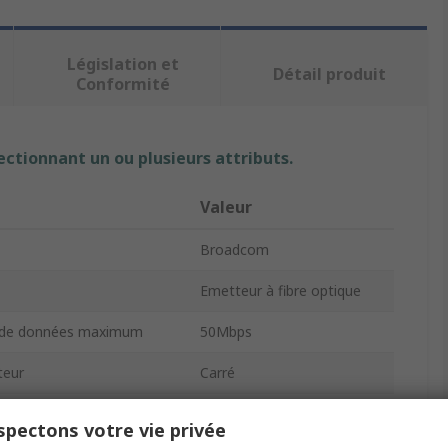
Législation et
Détail produit
Conformité
ectionnant un ou plusieurs attributs.
Valeur
Broadcom
Emetteur à fibre optique
t de données maximum
50Mbps
teur
Carré
e
5ns
pectons votre vie privée