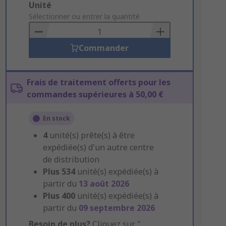
Add
Unité
to
Sélectionner ou entrer la quantité
Basket
Commander
Frais de traitement offerts pour les
commandes supérieures à 50,00 €
En stock
4
unité(s) prête(s) à être
expédiée(s) d'un autre centre
de distribution
Plus
534
unité(s) expédiée(s) à
partir du
13 août 2026
Plus
400
unité(s) expédiée(s) à
partir du
09 septembre 2026
Besoin de plus?
Cliquez sur "