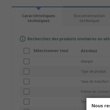
Caractéristiques
Documentation
techniques
technique
Recherchez des produits similaires en sél
Sélectionner tout
Attribut
Marque
Type de produit
Taux de transfer
Forme du Connec
Temps de Monté
Nous res