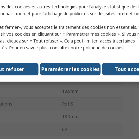
 de longueur d'onde
685nm
ns des cookies et autres technologies pour l'analyse statistique de l'u
onnalisation et pour l’affichage de publicités sur des sites internet tie
5ns
et fermer», vous acceptez le traitement des cookies non essentiels.
Traversant
sir vos cookies en cliquant sur « Paramétrer mes cookies ». Si vous n
es
4
s, cliquez sur « Tout refuser ». Cela peut limiter l’accès à certaines
ités. Pour en savoir plus, consultez notre
politique de cookies.
ur
Liaison polyvalente
smission maximale
200m
ut refuser
Paramétrer les cookies
Tout acc
12.2mm
18.9mm
tions
RoHS
18.1mm
6V