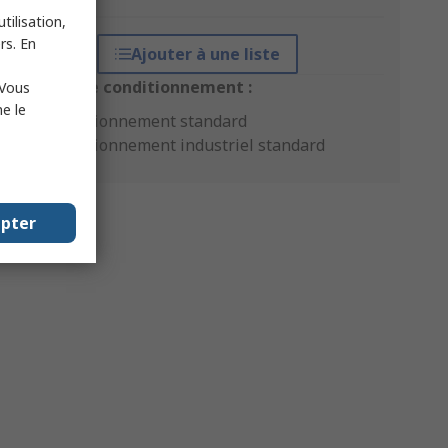
tilisation,
rs. En
Ajouter à une liste
Options de conditionnement :
 Vous
e le
Conditionnement standard
Conditionnement industriel standard
epter