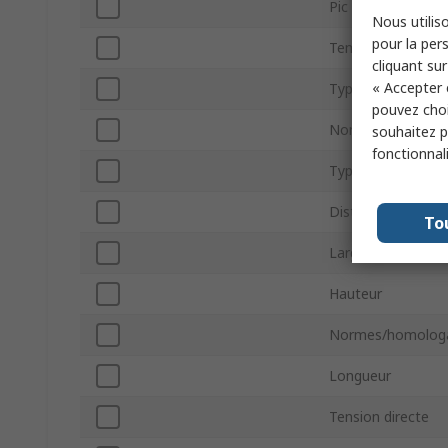
Pic de sensibilité
Nous utiliso
pour la pers
Temps de chute
cliquant sur
« Accepter 
Type de montage
pouvez choi
Nombre de broch
souhaitez pa
fonctionnal
Type de connecte
Distance de tran
To
Largeur
Hauteur
Normes/homologa
Longueur
Tension directe