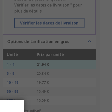
Vérifier les dates de livraison " pour
plus de détails
Vérifier les dates de livraison
Options de tarification en gros
Unité
Prix par unité
1 - 4
21,94 €
5 - 9
20,84 €
10 - 49
19,77 €
50 - 99
15,49 €
100 +
15,09 €
*Prix donné à titre indicatif