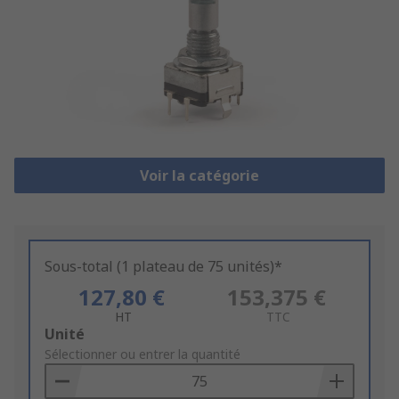
Voir la catégorie
Sous-total (1 plateau de 75 unités)*
127,80 €
153,375 €
HT
TTC
Add
Unité
to
Sélectionner ou entrer la quantité
Basket