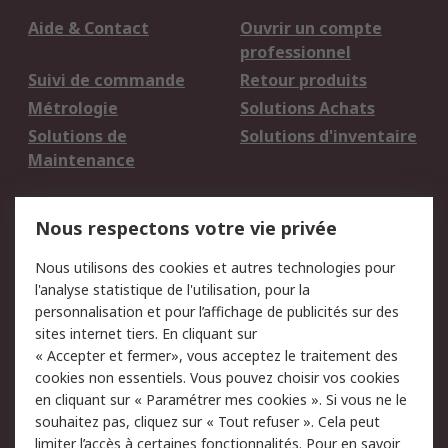
Aide & Contact
Ouvrir un compte
professionnel
Suivi de commande
Retour produits
Métrologie
Solutions Achats
Solutions de
Solutions d'inventaire
Maintenance
Mentions Légales
Nous respectons votre vie privée
Conditions d'utilisation
Politique de cookies
Nous utilisons des cookies et autres technologies pour
du site
l'analyse statistique de l'utilisation, pour la
Politique de protection
Sécurité des E-mails
personnalisation et pour l’affichage de publicités sur des
des données - Mise à
sites internet tiers. En cliquant sur
jour
« Accepter et fermer», vous acceptez le traitement des
Conditions générales
Politique anti-
cookies non essentiels. Vous pouvez choisir vos cookies
de vente
corruption
en cliquant sur « Paramétrer mes cookies ». Si vous ne le
souhaitez pas, cliquez sur « Tout refuser ». Cela peut
Campagnes marketing
limiter l’accès à certaines fonctionnalités. Pour en savoir