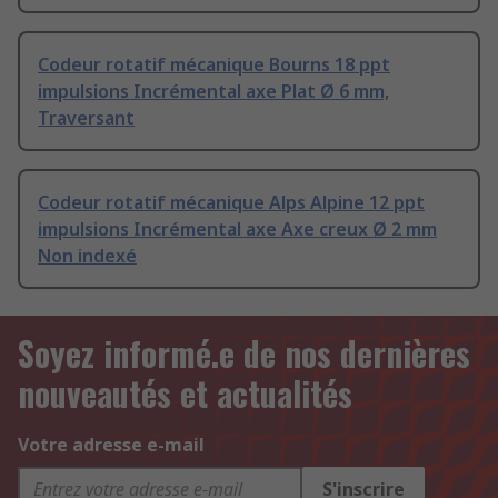
Codeur rotatif mécanique Bourns 18 ppt
impulsions Incrémental axe Plat Ø 6 mm,
Traversant
Codeur rotatif mécanique Alps Alpine 12 ppt
impulsions Incrémental axe Axe creux Ø 2 mm
Non indexé
Soyez informé.e de nos dernières
nouveautés et actualités
Votre adresse e-mail
S'inscrire