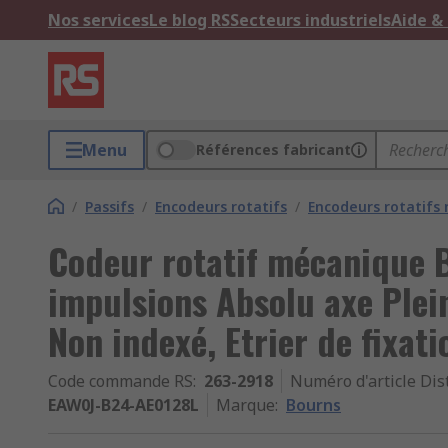
Nos services
Le blog RS
Secteurs industriels
Aide &
Menu
Références fabricant
/
Passifs
/
Encodeurs rotatifs
/
Encodeurs rotatifs
Codeur rotatif mécanique 
impulsions Absolu axe Plei
Non indexé, Etrier de fixati
Code commande RS
:
263-2918
Numéro d'article Dis
EAW0J-B24-AE0128L
Marque
:
Bourns