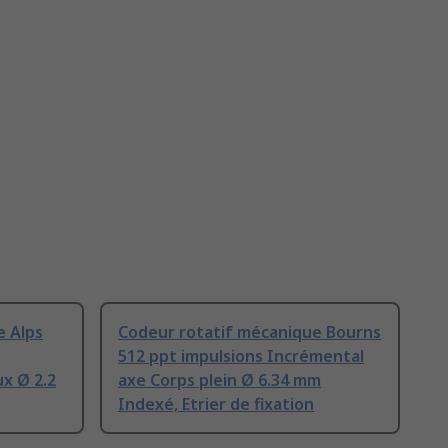
e Alps
Codeur rotatif mécanique Bourns
512 ppt impulsions Incrémental
x Ø 2.2
axe Corps plein Ø 6.34 mm
Indexé, Etrier de fixation