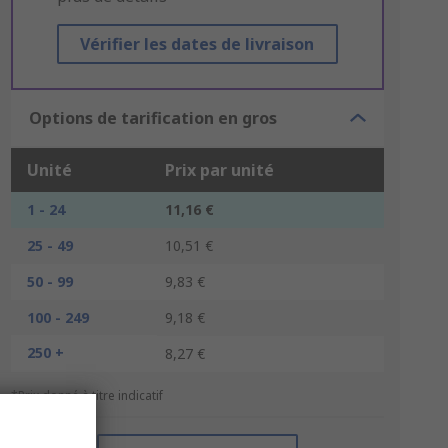
Vérifier les dates de livraison
Options de tarification en gros
Unité
Prix par unité
1 - 24
11,16 €
25 - 49
10,51 €
50 - 99
9,83 €
100 - 249
9,18 €
250 +
8,27 €
*Prix donné à titre indicatif