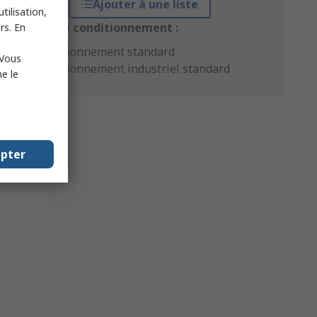
Ajouter à une liste
tilisation,
Options de conditionnement :
rs. En
Conditionnement standard
 Vous
Conditionnement industriel standard
e le
epter