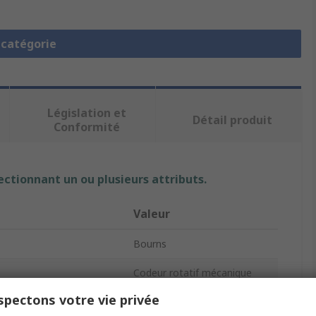
a catégorie
Législation et
Détail produit
Conformité
ectionnant un ou plusieurs attributs.
Valeur
Bourns
Codeur rotatif mécanique
pectons votre vie privée
ur
128ppt