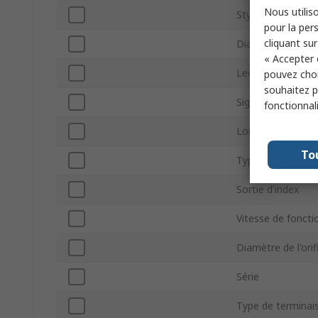
Nous utiliso
Style de l'axe
pour la pers
cliquant sur
Diamètre d'arbre
« Accepter 
Lecture d'encode
pouvez choi
souhaitez pa
Signal d'encodeur
fonctionnal
Longueur d'arbre
To
Type de montag
Sortie d'index
Vitesse de fonct
Diamètre de l'ori
Série
Type de terminai