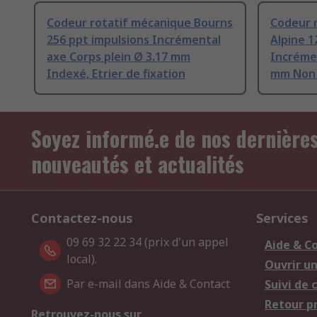
Codeur rotatif mécanique Bourns
Codeur 
256 ppt impulsions Incrémental
Alpine 1
axe Corps plein Ø 3.17 mm
Incréme
Indexé, Etrier de fixation
mm Non 
Soyez informé.e de nos dernière
nouveautés et actualités
Contactez-nous
Services
09 69 32 22 34 (prix d'un appel
Aide & C
local).
Ouvrir u
Par e-mail dans Aide & Contact
Suivi de
Retour p
Retrouvez-nous sur