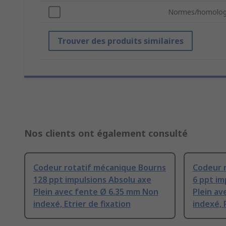
Normes/homolog
Trouver des produits similaires
Nos clients ont également consulté
Codeur rotatif mécanique Bourns
Codeur 
128 ppt impulsions Absolu axe
6 ppt im
Plein avec fente Ø 6.35 mm Non
Plein a
indexé, Etrier de fixation
indexé,