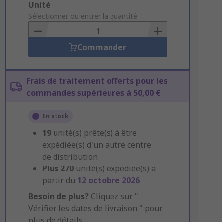
Add
Unité
to
Sélectionner ou entrer la quantité
Basket
Commander
Frais de traitement offerts pour les
commandes supérieures à 50,00 €
En stock
19
unité(s) prête(s) à être
expédiée(s) d'un autre centre
de distribution
Plus
270
unité(s) expédiée(s) à
partir du
12 octobre 2026
Besoin de plus?
Cliquez sur "
Vérifier les dates de livraison " pour
plus de détails