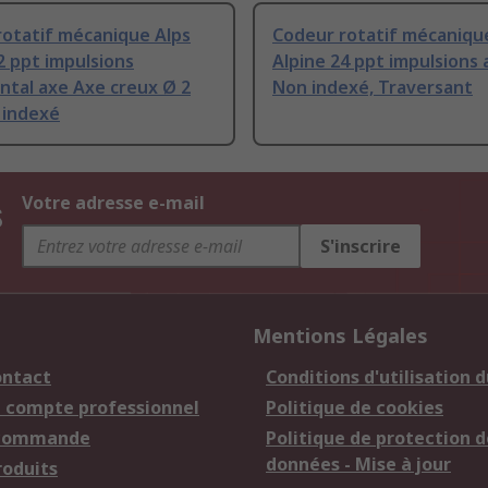
rotatif mécanique Alps
Codeur rotatif mécaniqu
2 ppt impulsions
Alpine 24 ppt impulsions 
ntal axe Axe creux Ø 2
Non indexé, Traversant
indexé
s
Votre adresse e-mail
S'inscrire
Mentions Légales
ontact
Conditions d'utilisation d
n compte professionnel
Politique de cookies
 commande
Politique de protection d
données - Mise à jour
roduits