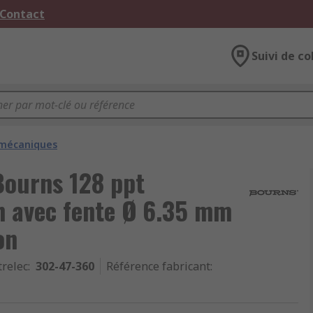
 Contact
Suivi de co
 mécaniques
Bourns 128 ppt
n avec fente Ø 6.35 mm
on
trelec
:
302-47-360
Référence fabricant
: