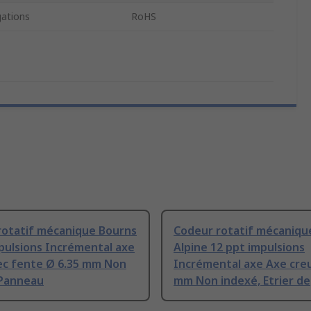
ations
RoHS
rotatif mécanique Bourns
Codeur rotatif mécaniqu
pulsions Incrémental axe
Alpine 12 ppt impulsions
vec fente Ø 6.35 mm Non
Incrémental axe Axe creu
 Panneau
mm Non indexé, Etrier de