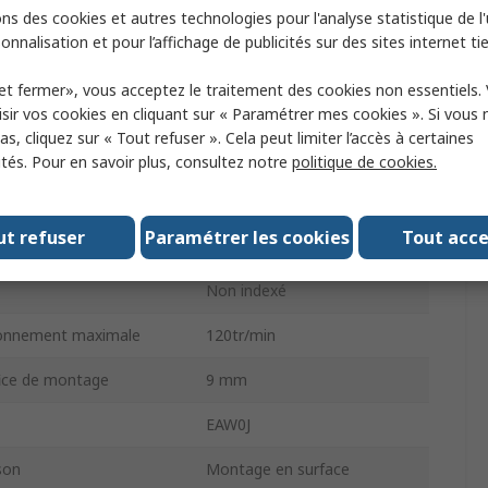
ns des cookies et autres technologies pour l'analyse statistique de l'u
Plein avec fente
onnalisation et pour l’affichage de publicités sur des sites internet tie
6.35mm
et fermer», vous acceptez le traitement des cookies non essentiels.
ur
Absolu
sir vos cookies en cliquant sur « Paramétrer mes cookies ». Si vous n
s, cliquez sur « Tout refuser ». Cela peut limiter l’accès à certaines
Numérique
ités. Pour en savoir plus, consultez notre
politique de cookies.
19.05mm
ut refuser
Paramétrer les cookies
Tout acc
e
Etrier de fixation
Non indexé
ionnement maximale
120tr/min
fice de montage
9 mm
EAW0J
son
Montage en surface