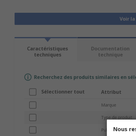
Voir l
Caractéristiques
Documentation
techniques
technique
Recherchez des produits similaires en sél
Sélectionner tout
Attribut
Marque
Type de produit
Nous res
Pulsations par to