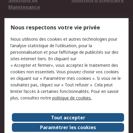
Solutions de
Solutions d'inventaire
Maintenance
Mentions Légales
Nous respectons votre vie privée
Conditions d'utilisation
Politique de cookies
Nous utilisons des cookies et autres technologies pour
du site
l'analyse statistique de l'utilisation, pour la
Politique de protection
Sécurité des E-mails
personnalisation et pour l’affichage de publicités sur des
des données - Mise à
sites internet tiers. En cliquant sur
jour
« Accepter et fermer», vous acceptez le traitement des
Conditions générales
Politique anti-
cookies non essentiels. Vous pouvez choisir vos cookies
de vente
corruption
en cliquant sur « Paramétrer mes cookies ». Si vous ne le
souhaitez pas, cliquez sur « Tout refuser ». Cela peut
Campagnes marketing
limiter l’accès à certaines fonctionnalités. Pour en savoir
plus, consultez notre
politique de cookies.
A propos de RS
A propos de RS France
Evénements
Tout accepter
Le groupe RS Group Plc
Presse
Paramétrer les cookies
RS dans le monde
Démarche RSE