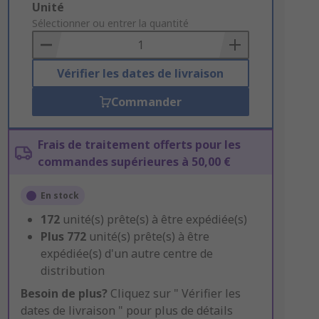
Add
Unité
to
Sélectionner ou entrer la quantité
Basket
Vérifier les dates de livraison
Commander
Frais de traitement offerts pour les
commandes supérieures à 50,00 €
En stock
172
unité(s) prête(s) à être expédiée(s)
Plus
772
unité(s) prête(s) à être
expédiée(s) d'un autre centre de
distribution
Besoin de plus?
Cliquez sur " Vérifier les
dates de livraison " pour plus de détails