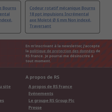
e Bourns
Codeur rotatif mécanique Bourns
ental
18 ppt impulsions Incrémental
ndexé,
axe Moleté Ø 6 mm Non indexé,
Traversant
En m'inscrivant à la newsletter, j'accepte
la
politique de protection des données
de
RS France. Je pourrai me désinscrire à
tout moment.
A propos de RS
u site
A propos de RS France
Evénements
es
Le groupe RS Group Plc
Presse