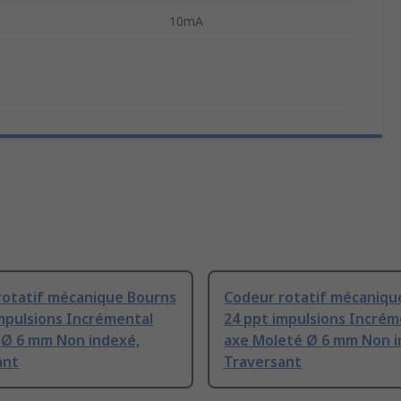
10mA
rotatif mécanique Bourns
Codeur rotatif mécaniqu
mpulsions Incrémental
24 ppt impulsions Incrém
 Ø 6 mm Non indexé,
axe Moleté Ø 6 mm Non i
ant
Traversant