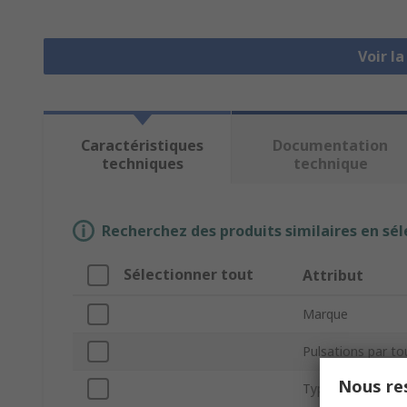
Voir l
Caractéristiques
Documentation
techniques
technique
Recherchez des produits similaires en sél
Sélectionner tout
Attribut
Marque
Pulsations par to
Nous res
Type de produit