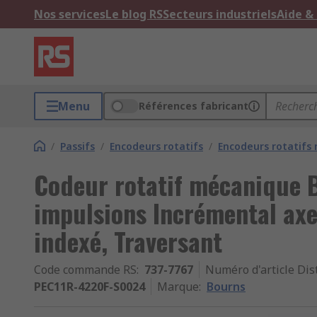
Nos services
Le blog RS
Secteurs industriels
Aide &
Menu
Références fabricant
/
Passifs
/
Encodeurs rotatifs
/
Encodeurs rotatifs
Codeur rotatif mécanique 
impulsions Incrémental ax
indexé, Traversant
Code commande RS
:
737-7767
Numéro d'article Dis
PEC11R-4220F-S0024
Marque
:
Bourns