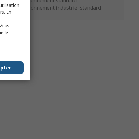
Conditionnement standard
tilisation,
Conditionnement industriel standard
rs. En
 Vous
e le
epter