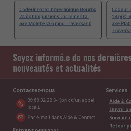
Codeur rotatif mécanique Bourns
Codeur 
24 ppt impulsions Incrémental
18 ppt i
axe Moleté Ø 6 mm, Traversant
axe Plat
Travers
Soyez informé.e de nos dernière
nouveautés et actualités
Contactez-nous
Services
09 69 32 22 34 (prix d'un appel
Aide & C
local).
Ouvrir u
Par e-mail dans Aide & Contact
Suivi de
Retour p
Retrouvez-nous sur