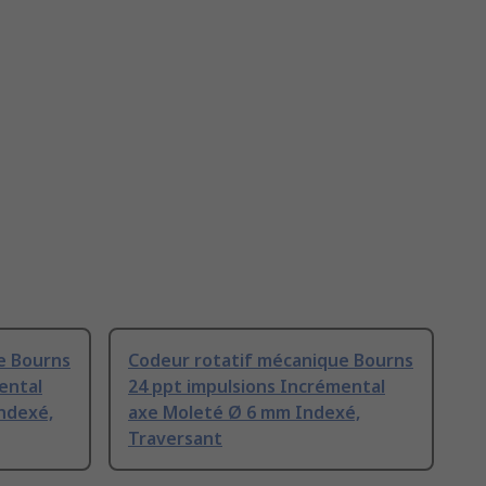
e Bourns
Codeur rotatif mécanique Bourns
ental
24 ppt impulsions Incrémental
ndexé,
axe Moleté Ø 6 mm Indexé,
Traversant