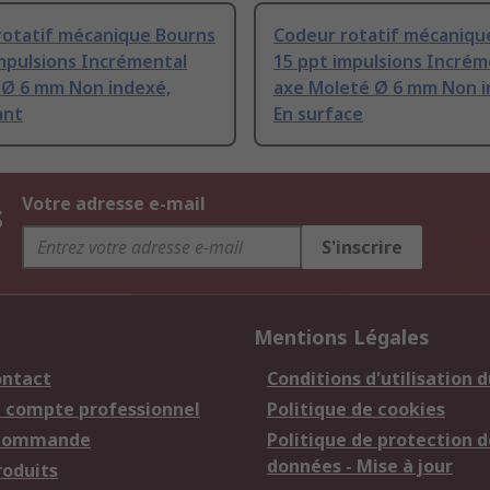
rotatif mécanique Bourns
Codeur rotatif mécaniqu
mpulsions Incrémental
15 ppt impulsions Incrém
 Ø 6 mm Non indexé,
axe Moleté Ø 6 mm Non i
ant
En surface
s
Votre adresse e-mail
S'inscrire
Mentions Légales
ontact
Conditions d'utilisation d
n compte professionnel
Politique de cookies
 commande
Politique de protection d
données - Mise à jour
roduits