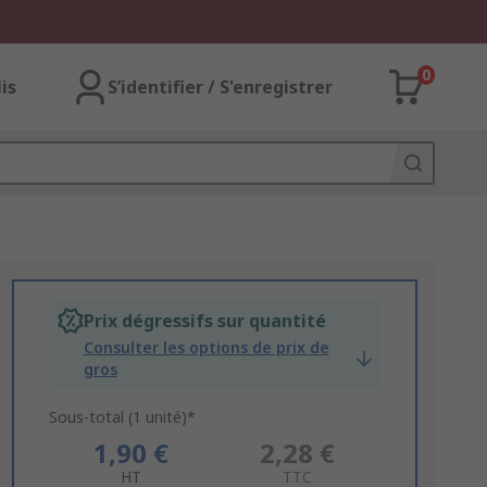
0
lis
S’identifier / S'enregistrer
Prix dégressifs sur quantité
Consulter les options de prix de
gros
Sous-total (1 unité)*
1,90 €
2,28 €
HT
TTC