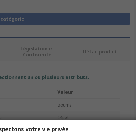
a catégorie
Législation et
Détail produit
Conformité
ectionnant un ou plusieurs attributs.
Valeur
Bourns
ur
24ppt
pectons votre vie privée
Codeur rotatif mécanique