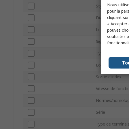
Nous utiliso
Style de l'axe
pour la pers
cliquant sur
Diamètre d'arbre
« Accepter 
Lecture d'encode
pouvez choi
souhaitez pa
Signal d'encodeur
fonctionnal
Type de montag
To
Longueur d'arbre
Sortie d'index
Vitesse de fonct
Normes/homolog
Série
Type de terminai