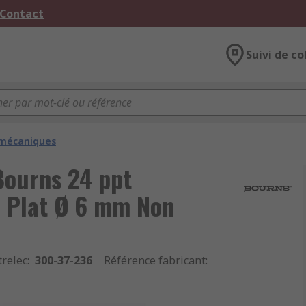
 Contact
Suivi de co
 mécaniques
Bourns 24 ppt
e Plat Ø 6 mm Non
trelec
:
300-37-236
Référence fabricant
: