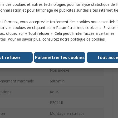
ns des cookies et autres technologies pour l'analyse statistique de l'u
Plat
onnalisation et pour l’affichage de publicités sur des sites internet tie
6mm
et fermer», vous acceptez le traitement des cookies non essentiels.
ur
Incrémental
sir vos cookies en cliquant sur « Paramétrer mes cookies ». Si vous n
s, cliquez sur « Tout refuser ». Cela peut limiter l’accès à certaines
Onde carrée numérique
ités. Pour en savoir plus, consultez notre
politique de cookies.
e
Traversant
ut refuser
Paramétrer les cookies
Tout acc
20mm
Non indexé
ionnement maximale
60tr/min
ations
RoHS
PEC11R
son
Montage en surface