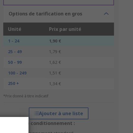
Options de tarification en gros
Unité
Prix par unité
1 - 24
1,90 €
25 - 49
1,79 €
50 - 99
1,62 €
100 - 249
1,51 €
250 +
1,34 €
*Prix donné à titre indicatif
Ajouter à une liste
Options de conditionnement :