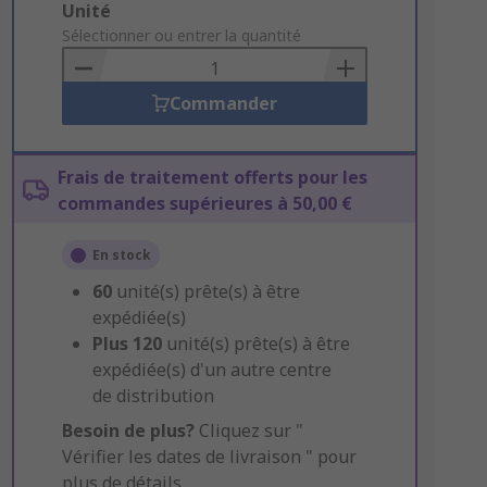
Add
Unité
to
Sélectionner ou entrer la quantité
Basket
Commander
Frais de traitement offerts pour les
commandes supérieures à 50,00 €
En stock
60
unité(s) prête(s) à être
expédiée(s)
Plus
120
unité(s) prête(s) à être
expédiée(s) d'un autre centre
de distribution
Besoin de plus?
Cliquez sur "
Vérifier les dates de livraison " pour
plus de détails