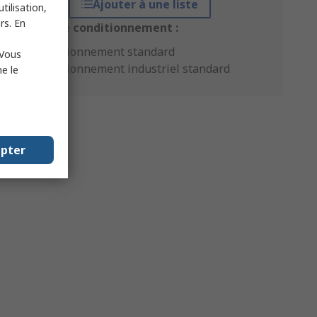
Ajouter à une liste
tilisation,
rs. En
Options de conditionnement :
Conditionnement standard
 Vous
Conditionnement industriel standard
e le
epter