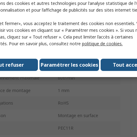
Moleté
ns des cookies et autres technologies pour l'analyse statistique de l'u
onnalisation et pour l’affichage de publicités sur des sites internet tie
6mm
et fermer», vous acceptez le traitement des cookies non essentiels.
ur
Incrémental
sir vos cookies en cliquant sur « Paramétrer mes cookies ». Si vous n
s, cliquez sur « Tout refuser ». Cela peut limiter l’accès à certaines
Onde carrée numérique
ités. Pour en savoir plus, consultez notre
politique de cookies.
e
Traversant
ut refuser
Paramétrer les cookies
Tout acc
20mm
ionnement maximale
60tr/min
fice de montage
1 mm
ations
RoHS
son
Montage en surface
PEC11R