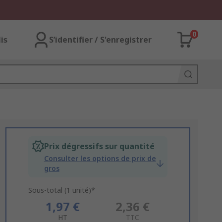
0
lis
S’identifier / S'enregistrer
Prix dégressifs sur quantité
Consulter les options de prix de
gros
Sous-total (1 unité)*
1,97 €
2,36 €
HT
TTC