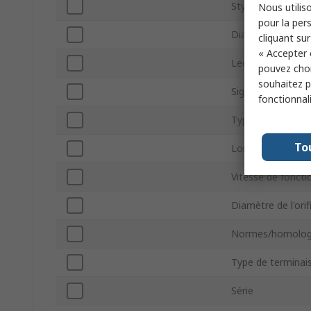
Style de l'axe
Nous utiliso
pour la pers
Diamètre d'arbre
cliquant sur
« Accepter 
Lecture d'encode
pouvez choi
souhaitez pa
Signal d'encodeur
fonctionnal
Type de montag
To
Longueur d'arbre
Vitesse de fonct
Diamètre de l'ori
Normes/homolog
Type de terminai
Série