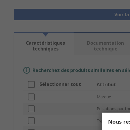
Voir l
Caractéristiques
Documentation
techniques
technique
Recherchez des produits similaires en sél
Sélectionner tout
Attribut
Marque
Pulsations par to
Type de produit
Nous res