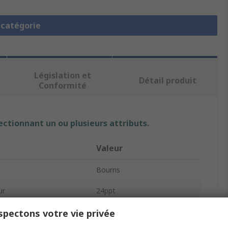
a catégorie
Législation et
Détail produit
Conformité
ectionnant un ou plusieurs attributs.
Valeur
Bourns
ur
24ppt
Codeur rotatif mécanique
pectons votre vie privée