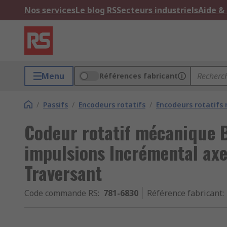
Nos services
Le blog RS
Secteurs industriels
Aide &
Menu
Références fabricant
/
Passifs
/
Encodeurs rotatifs
/
Encodeurs rotatifs
Codeur rotatif mécanique 
impulsions Incrémental ax
Traversant
Code commande RS
:
781-6830
Référence fabricant
: