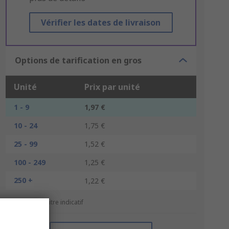
Vérifier les dates de livraison
Options de tarification en gros
Unité
Prix par unité
1 - 9
1,97 €
10 - 24
1,75 €
25 - 99
1,52 €
100 - 249
1,25 €
250 +
1,22 €
*Prix donné à titre indicatif