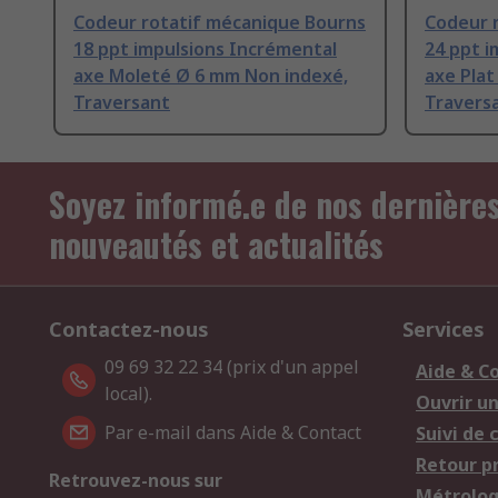
Codeur rotatif mécanique Bourns
Codeur 
18 ppt impulsions Incrémental
24 ppt i
axe Moleté Ø 6 mm Non indexé,
axe Plat
Traversant
Travers
Soyez informé.e de nos dernière
nouveautés et actualités
Contactez-nous
Services
09 69 32 22 34 (prix d'un appel
Aide & C
local).
Ouvrir u
Par e-mail dans Aide & Contact
Suivi de
Retour p
Retrouvez-nous sur
Métrolog