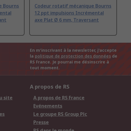
e Bourns
Codeur rotatif mécanique Bourns
ental
12 ppt impulsions Incrémental
ant
axe Plat Ø 6 mm, Traversant
En m'inscrivant à la newsletter, j'accepte
la
politique de protection des données
de
RS France. Je pourrai me désinscrire à
tout moment.
A propos de RS
u site
A propos de RS France
Evénements
es
Le groupe RS Group Plc
Presse
RS dans le monde