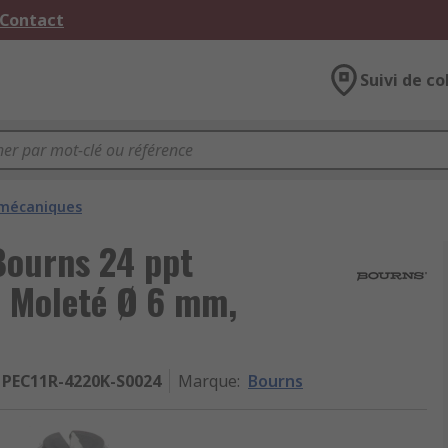
 Contact
Suivi de co
 mécaniques
Bourns 24 ppt
e Moleté Ø 6 mm,
PEC11R-4220K-S0024
Marque
:
Bourns