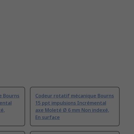
e Bourns
Codeur rotatif mécanique Bourns
ental
15 ppt impulsions Incrémental
é,
axe Moleté Ø 6 mm Non indexé,
En surface