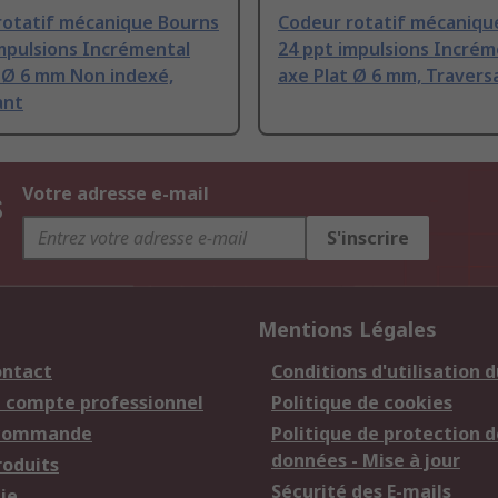
rotatif mécanique Bourns
Codeur rotatif mécaniqu
mpulsions Incrémental
24 ppt impulsions Incrém
 Ø 6 mm Non indexé,
axe Plat Ø 6 mm, Travers
ant
s
Votre adresse e-mail
S'inscrire
Mentions Légales
ontact
Conditions d'utilisation d
n compte professionnel
Politique de cookies
 commande
Politique de protection d
données - Mise à jour
roduits
Sécurité des E-mails
ie