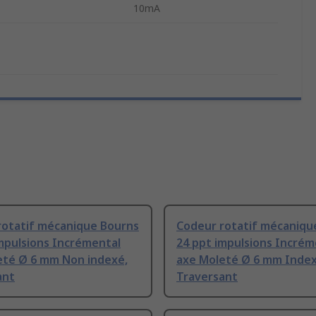
10mA
rotatif mécanique Bourns
Codeur rotatif mécaniqu
mpulsions Incrémental
24 ppt impulsions Incrém
eté Ø 6 mm Non indexé,
axe Moleté Ø 6 mm Index
ant
Traversant