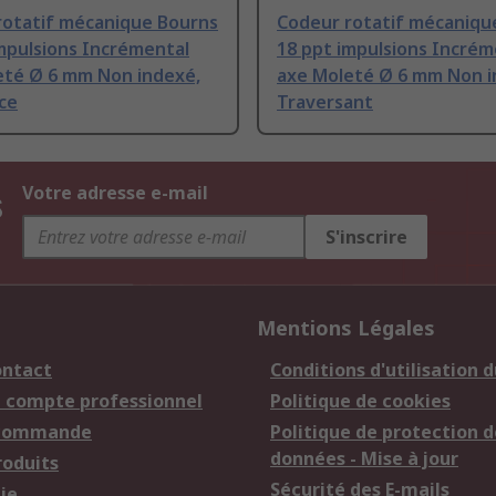
rotatif mécanique Bourns
Codeur rotatif mécaniqu
mpulsions Incrémental
18 ppt impulsions Incrém
eté Ø 6 mm Non indexé,
axe Moleté Ø 6 mm Non i
ce
Traversant
s
Votre adresse e-mail
S'inscrire
Mentions Légales
ontact
Conditions d'utilisation d
n compte professionnel
Politique de cookies
 commande
Politique de protection d
données - Mise à jour
roduits
Sécurité des E-mails
ie