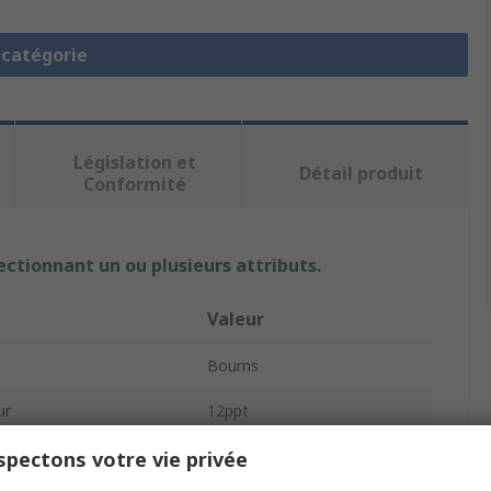
a catégorie
Législation et
Détail produit
Conformité
ectionnant un ou plusieurs attributs.
Valeur
Bourns
ur
12ppt
Codeur rotatif mécanique
pectons votre vie privée