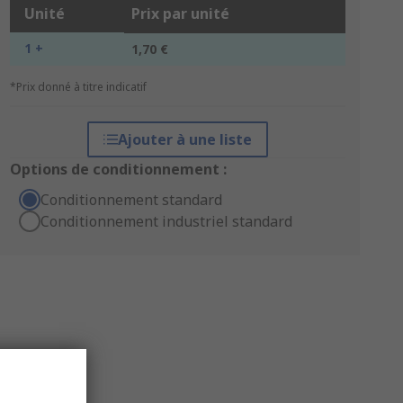
Unité
Prix par unité
1 +
1,70 €
*Prix donné à titre indicatif
Ajouter à une liste
Options de conditionnement :
Conditionnement standard
Conditionnement industriel standard