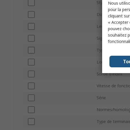
Style de l'axe
Nous utiliso
pour la pers
Diamètre d'arbre
cliquant sur
« Accepter 
Lecture d'encode
pouvez choi
souhaitez pa
Signal d'encodeur
fonctionnal
Type de montag
To
Longueur d'arbre
Sortie d'index
Vitesse de fonct
Série
Normes/homolog
Type de terminai