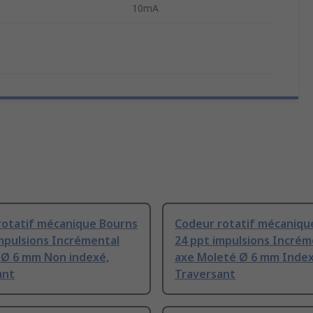
10mA
rotatif mécanique Bourns
Codeur rotatif mécaniqu
mpulsions Incrémental
24 ppt impulsions Incrém
 Ø 6 mm Non indexé,
axe Moleté Ø 6 mm Index
ant
Traversant