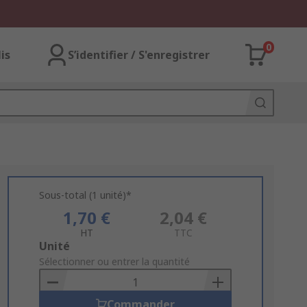
0
lis
S’identifier / S'enregistrer
Sous-total (1 unité)*
1,70 €
2,04 €
HT
TTC
Add
Unité
to
Sélectionner ou entrer la quantité
Basket
Commander