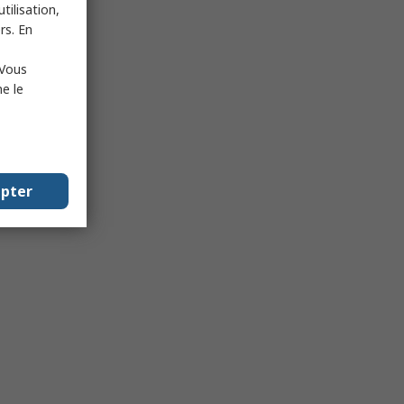
tilisation,
rs. En
 Vous
e le
epter