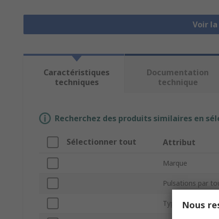
Voir l
Caractéristiques
Documentation
techniques
technique
Recherchez des produits similaires en sél
Sélectionner tout
Attribut
Marque
Pulsations par to
Type de produit
Nous res