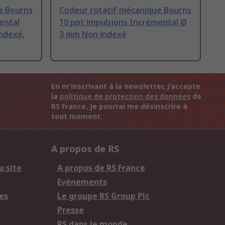
e Bourns
Codeur rotatif mécanique Bourns
ental
10 ppt impulsions Incrémental Ø
ndexé,
3 mm Non indexé
En m'inscrivant à la newsletter, j'accepte
la
politique de protection des données
de
RS France. Je pourrai me désinscrire à
tout moment.
A propos de RS
u site
A propos de RS France
Evénements
es
Le groupe RS Group Plc
Presse
RS dans le monde