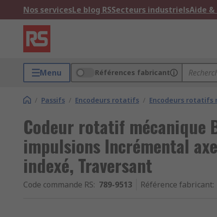
Nos services
Le blog RS
Secteurs industriels
Aide &
Menu
Références fabricant
/
Passifs
/
Encodeurs rotatifs
/
Encodeurs rotatifs
Codeur rotatif mécanique 
impulsions Incrémental ax
indexé, Traversant
Code commande RS
:
789-9513
Référence fabricant
: