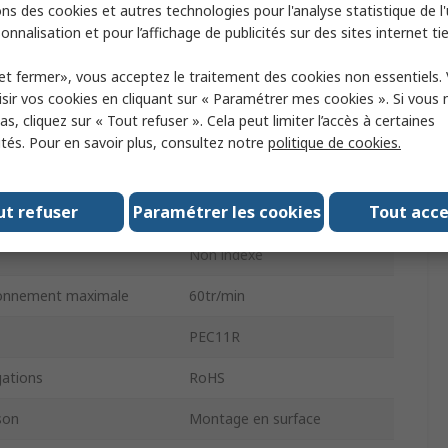
Plat
ns des cookies et autres technologies pour l'analyse statistique de l'u
onnalisation et pour l’affichage de publicités sur des sites internet tie
6mm
et fermer», vous acceptez le traitement des cookies non essentiels.
ur
Incrémental
sir vos cookies en cliquant sur « Paramétrer mes cookies ». Si vous n
s, cliquez sur « Tout refuser ». Cela peut limiter l’accès à certaines
Onde carrée numérique
ités. Pour en savoir plus, consultez notre
politique de cookies.
e
Traversant
ut refuser
Paramétrer les cookies
Tout acc
20mm
Non indexé
ionnement maximale
60tr/min
PEC11R
ations
RoHS
son
Montage en surface