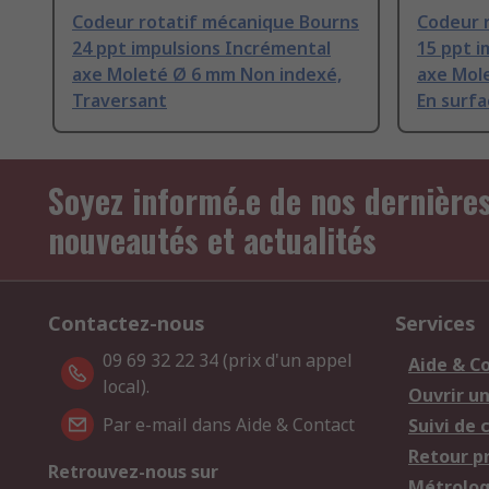
Codeur rotatif mécanique Bourns
Codeur 
24 ppt impulsions Incrémental
15 ppt i
axe Moleté Ø 6 mm Non indexé,
axe Mol
Traversant
En surfa
Soyez informé.e de nos dernière
nouveautés et actualités
Contactez-nous
Services
09 69 32 22 34 (prix d'un appel
Aide & C
local).
Ouvrir u
Par e-mail dans Aide & Contact
Suivi de
Retour p
Retrouvez-nous sur
Métrolog