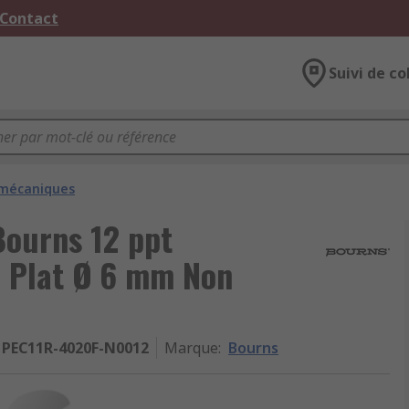
 Contact
Suivi de co
 mécaniques
Bourns 12 ppt
e Plat Ø 6 mm Non
PEC11R-4020F-N0012
Marque
:
Bourns