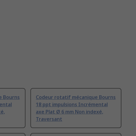
e Bourns
Codeur rotatif mécanique Bourns
ental
18 ppt impulsions Incrémental
é,
axe Plat Ø 6 mm Non indexé,
Traversant