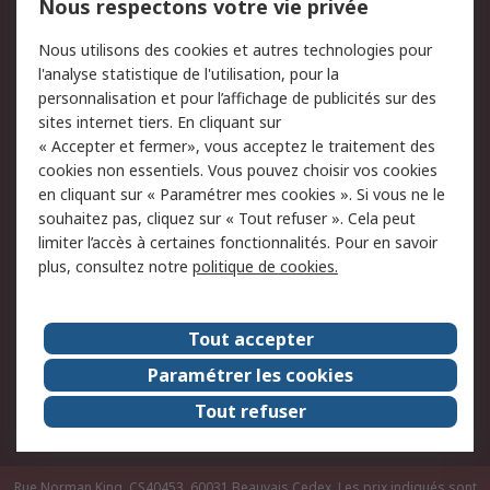
Nous respectons votre vie privée
Conditions d'utilisation
Politique de cookies
Nous utilisons des cookies et autres technologies pour
du site
l'analyse statistique de l'utilisation, pour la
Politique de protection
Sécurité des E-mails
personnalisation et pour l’affichage de publicités sur des
des données - Mise à
sites internet tiers. En cliquant sur
jour
« Accepter et fermer», vous acceptez le traitement des
Conditions générales
Politique anti-
cookies non essentiels. Vous pouvez choisir vos cookies
de vente
corruption
en cliquant sur « Paramétrer mes cookies ». Si vous ne le
souhaitez pas, cliquez sur « Tout refuser ». Cela peut
Campagnes marketing
limiter l’accès à certaines fonctionnalités. Pour en savoir
plus, consultez notre
politique de cookies.
A propos de RS
A propos de RS France
Evénements
Tout accepter
Le groupe RS Group Plc
Presse
Paramétrer les cookies
RS dans le monde
Démarche RSE
Tout refuser
Nous rejoindre
RS Particuliers
Rue Norman King, CS40453, 60031 Beauvais Cedex. Les prix indiqués sont