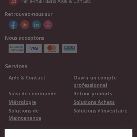
Par e-mail dans Aide & Contact
Retrouvez-nous sur
Nous acceptons
Services
Aide & Contact
Ouvrir un compte
professionnel
Suivi de commande
Retour produits
Métrologie
Solutions Achats
Solutions de
Solutions d'inventaire
Maintenance
Mentions Légales