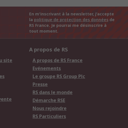
En m'inscrivant à la newsletter, j'accepte
la
politique de protection des données
de
RS France. Je pourrai me désinscrire à
tout moment.
A propos de RS
u site
A propos de RS France
Evénements
es
Le groupe RS Group Plc
Presse
RS dans le monde
vente
Démarche RSE
Nous rejoindre
RS Particuliers