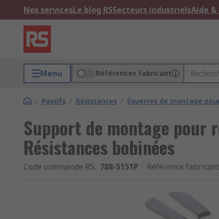
Nos services
Le blog RS
Secteurs industriels
Aide &
Menu
Références fabricant
/
Passifs
/
Résistances
/
Équerres de montage pour
Support de montage pour ré
Résistances bobinées
Code commande RS
:
788-5151P
Référence fabrican