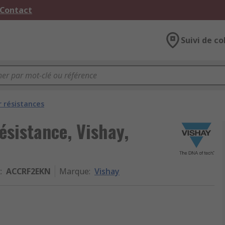
 Contact
Suivi de co
 résistances
sistance, Vishay,
t
:
ACCRF2EKN
Marque
:
Vishay