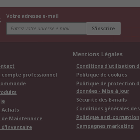
s
Votre adresse e-mail
S'inscrire
Mentions Légales
ontact
Conditions d'utilisation d
n compte professionnel
Politique de cookies
 commande
Politique de protection d
données - Mise à jour
roduits
Sécurité des E-mails
ie
Conditions générales de 
s Achats
Politique anti-corruption
s de Maintenance
Campagnes marketing
 d'inventaire