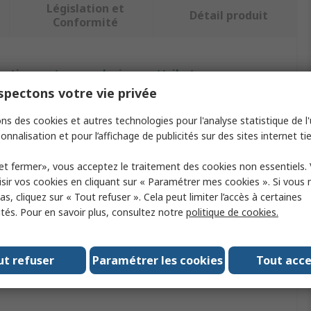
Législation et
Détail produit
Conformité
ectionnant un ou plusieurs attributs.
pectons votre vie privée
Valeur
ns des cookies et autres technologies pour l'analyse statistique de l'u
onnalisation et pour l’affichage de publicités sur des sites internet tie
Vishay
e
Equerre
et fermer», vous acceptez le traitement des cookies non essentiels.
sir vos cookies en cliquant sur « Paramétrer mes cookies ». Si vous n
Support de montage pour résistance
s, cliquez sur « Tout refuser ». Cela peut limiter l’accès à certaines
ités. Pour en savoir plus, consultez notre
politique de cookies.
 avec
Résistances bobinées
ations
No
ut refuser
Paramétrer les cookies
Tout acc