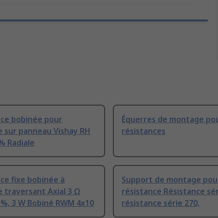
nce bobinée pour
Équerres de montage po
 sur panneau Vishay RH
résistances
% Radiale
ce fixe bobinée à
Support de montage pou
traversant Axial 3 Ω
résistance Résistance sér
5 %, 3 W Bobiné RWM 4x10
résistance série 270,