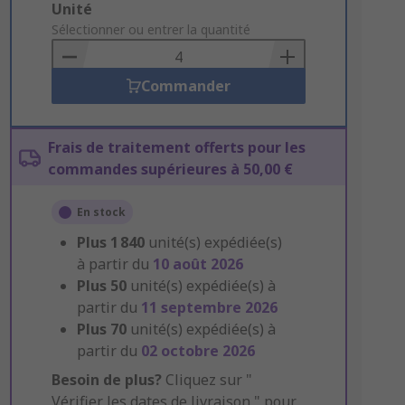
Add
Unité
to
Sélectionner ou entrer la quantité
Basket
Commander
Frais de traitement offerts pour les
commandes supérieures à 50,00 €
En stock
Plus
1 840
unité(s) expédiée(s)
à partir du
10 août 2026
Plus
50
unité(s) expédiée(s) à
partir du
11 septembre 2026
Plus
70
unité(s) expédiée(s) à
partir du
02 octobre 2026
Besoin de plus?
Cliquez sur "
Vérifier les dates de livraison " pour