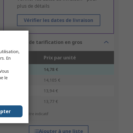
plus de détails
Vérifier les dates de livraison
Options de tarification en gros
tilisation,
Unité
Prix par unité
rs. En
4 - 8
14,78 €
 Vous
e le
10 - 18
14,105 €
20 - 48
13,94 €
50 +
13,77 €
epter
*Prix donné à titre indicatif
Ajouter à une liste