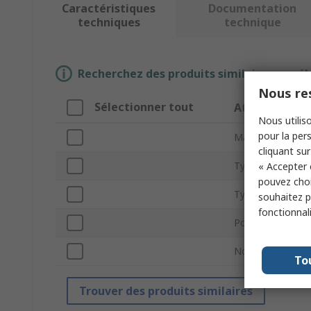
Caractéristiques
Documentation
techniques
technique
Recherchez des produits similaires en sél
Nous res
Sélectionner tout
Attribut
Nous utiliso
pour la pers
Marque
cliquant sur
Type d'accessoir
« Accepter 
pouvez choi
Type de produit
souhaitez pa
fonctionnal
Pour être utilisé
Normes/homolog
To
Trouver des produits similaires