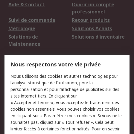
Aide & Contact
Ouvrir un compte
professionnel
Suivi de commande
Retour produits
Métrologie
Solutions Achats
Solutions de
Solutions d'inventaire
Maintenance
Mentions Légales
Nous respectons votre vie privée
Conditions d'utilisation
Politique de cookies
Nous utilisons des cookies et autres technologies pour
du site
l'analyse statistique de l'utilisation, pour la
Politique de protection
Sécurité des E-mails
personnalisation et pour l’affichage de publicités sur des
des données - Mise à
sites internet tiers. En cliquant sur
jour
« Accepter et fermer», vous acceptez le traitement des
Conditions générales
Politique anti-
cookies non essentiels. Vous pouvez choisir vos cookies
de vente
corruption
en cliquant sur « Paramétrer mes cookies ». Si vous ne le
souhaitez pas, cliquez sur « Tout refuser ». Cela peut
Campagnes marketing
limiter l’accès à certaines fonctionnalités. Pour en savoir