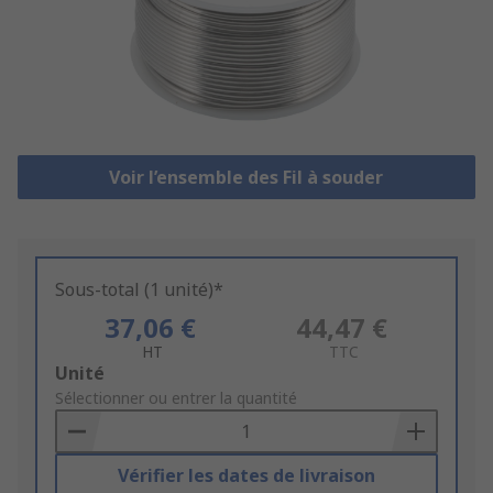
Voir l’ensemble des Fil à souder
Sous-total (1 unité)*
37,06 €
44,47 €
HT
TTC
Add
Unité
to
Sélectionner ou entrer la quantité
Basket
Vérifier les dates de livraison