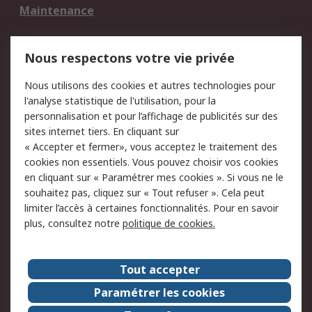
Maintenance
Mentions Légales
Nous respectons votre vie privée
Conditions d'utilisation
Politique de cookies
Nous utilisons des cookies et autres technologies pour
du site
l'analyse statistique de l'utilisation, pour la
Politique de protection
Sécurité des E-mails
personnalisation et pour l’affichage de publicités sur des
des données - Mise à
sites internet tiers. En cliquant sur
jour
« Accepter et fermer», vous acceptez le traitement des
Conditions générales
Politique anti-
cookies non essentiels. Vous pouvez choisir vos cookies
de vente
corruption
en cliquant sur « Paramétrer mes cookies ». Si vous ne le
souhaitez pas, cliquez sur « Tout refuser ». Cela peut
Campagnes marketing
limiter l’accès à certaines fonctionnalités. Pour en savoir
plus, consultez notre
politique de cookies.
A propos de RS
A propos de RS France
Evénements
Tout accepter
Le groupe RS Group Plc
Presse
Paramétrer les cookies
RS dans le monde
Démarche RSE