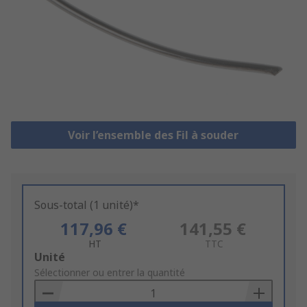
Voir l’ensemble des Fil à souder
Sous-total (1 unité)*
117,96 €
141,55 €
HT
TTC
Add
Unité
to
Sélectionner ou entrer la quantité
Basket