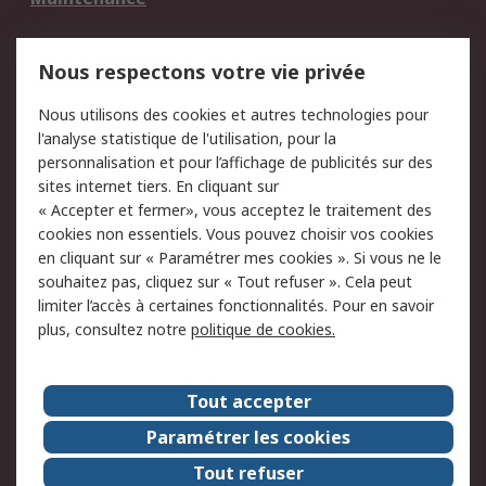
Mentions Légales
Nous respectons votre vie privée
Conditions d'utilisation
Politique de cookies
Nous utilisons des cookies et autres technologies pour
du site
l'analyse statistique de l'utilisation, pour la
Politique de protection
Sécurité des E-mails
personnalisation et pour l’affichage de publicités sur des
des données - Mise à
sites internet tiers. En cliquant sur
jour
« Accepter et fermer», vous acceptez le traitement des
Conditions générales
Politique anti-
cookies non essentiels. Vous pouvez choisir vos cookies
de vente
corruption
en cliquant sur « Paramétrer mes cookies ». Si vous ne le
souhaitez pas, cliquez sur « Tout refuser ». Cela peut
Campagnes marketing
limiter l’accès à certaines fonctionnalités. Pour en savoir
plus, consultez notre
politique de cookies.
A propos de RS
A propos de RS France
Evénements
Tout accepter
Le groupe RS Group Plc
Presse
Paramétrer les cookies
RS dans le monde
Démarche RSE
Tout refuser
Nous rejoindre
RS Particuliers