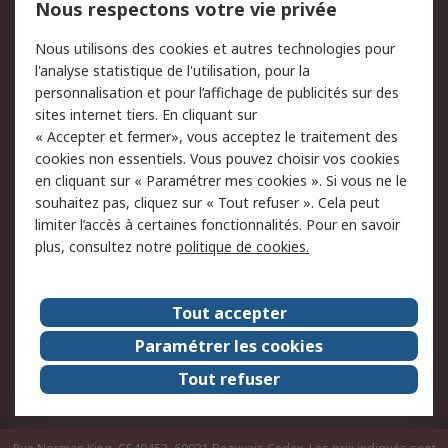
Nous respectons votre vie privée
Conditions d'utilisation
Politique de cookies
Nous utilisons des cookies et autres technologies pour
du site
l'analyse statistique de l'utilisation, pour la
Politique de protection
Sécurité des E-mails
personnalisation et pour l’affichage de publicités sur des
des données - Mise à
sites internet tiers. En cliquant sur
jour
« Accepter et fermer», vous acceptez le traitement des
Conditions générales
Politique anti-
cookies non essentiels. Vous pouvez choisir vos cookies
de vente
corruption
en cliquant sur « Paramétrer mes cookies ». Si vous ne le
souhaitez pas, cliquez sur « Tout refuser ». Cela peut
Campagnes marketing
limiter l’accès à certaines fonctionnalités. Pour en savoir
plus, consultez notre
politique de cookies.
A propos de RS
A propos de RS France
Evénements
Tout accepter
Le groupe RS Group Plc
Presse
Paramétrer les cookies
RS dans le monde
Démarche RSE
Tout refuser
Nous rejoindre
RS Particuliers