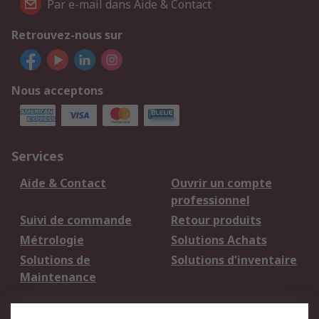
Par e-mail dans Aide & Contact
Retrouvez-nous sur
Nous acceptons
Services
Aide & Contact
Ouvrir un compte
professionnel
Suivi de commande
Retour produits
Métrologie
Solutions Achats
Solutions de
Solutions d'inventaire
Maintenance
Mentions Légales