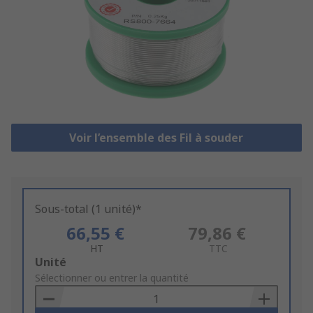
Voir l’ensemble des Fil à souder
Sous-total (1 unité)*
66,55 €
79,86 €
HT
TTC
Add
Unité
to
Sélectionner ou entrer la quantité
Basket