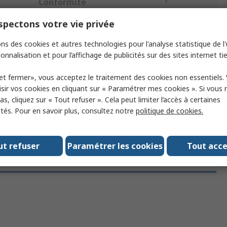
Conformité
pectons votre vie privée
ectionnant un ou plusieurs attributs.
ns des cookies et autres technologies pour l'analyse statistique de l'u
onnalisation et pour l’affichage de publicités sur des sites internet tie
tribut
Valeur
et fermer», vous acceptez le traitement des cookies non essentiels.
rque
Honeywell Safety
sir vos cookies en cliquant sur « Paramétrer mes cookies ». Si vous n
s, cliquez sur « Tout refuser ». Cela peut limiter l’accès à certaines
e de produit
Filtre
ités. Pour en savoir plus, consultez notre
politique de cookies.
ut refuser
Paramétrer les cookies
Tout acc