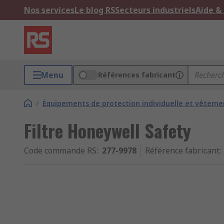
Nos services
Le blog RS
Secteurs industriels
Aide &
Menu
Références fabricant
/
Équipements de protection individuelle et vêtemen
Filtre Honeywell Safety
Code commande RS
:
277-9978
Référence fabricant
: