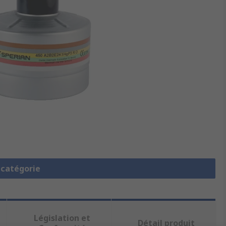
a catégorie
Législation et
Détail produit