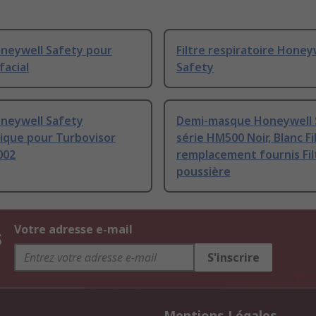
oneywell Safety pour
Filtre respiratoire Honey
acial
Safety
oneywell Safety
Demi-masque Honeywell 
ique pour Turbovisor
série HM500 Noir, Blanc Fi
002
remplacement fournis Fil
poussière
s
Votre adresse e-mail
S'inscrire
Mentions Légales