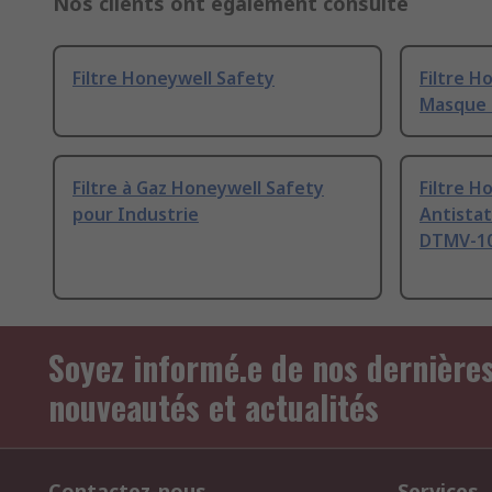
Nos clients ont également consulté
Filtre Honeywell Safety
Filtre H
Masque f
Filtre à Gaz Honeywell Safety
Filtre H
pour Industrie
Antistat
DTMV-1
Soyez informé.e de nos dernière
nouveautés et actualités
Contactez-nous
Services