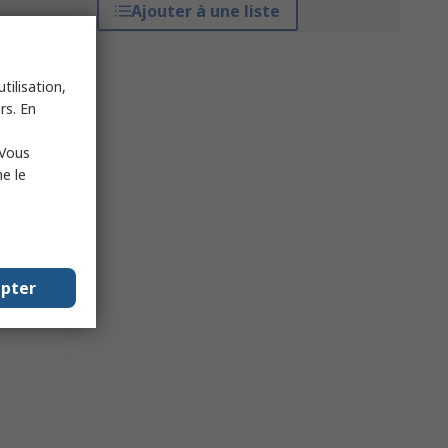
Ajouter à une liste
tilisation,
rs. En
 Vous
e le
epter