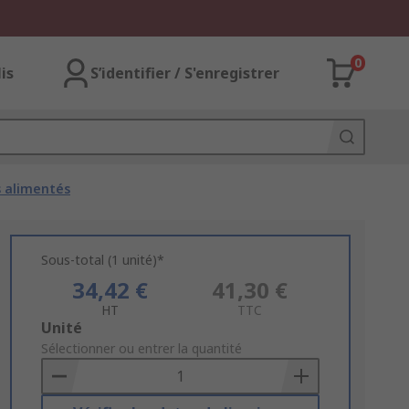
0
lis
S’identifier / S'enregistrer
s alimentés
Sous-total (1 unité)*
34,42 €
41,30 €
HT
TTC
Add
Unité
to
Sélectionner ou entrer la quantité
Basket