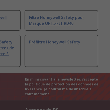
well
Filtre Honeywell Safety pour
Masque OPTI-FIT RD40
Safety
Préfiltre Honeywell Safety
ltres de
tre à
En m'inscrivant à la newsletter, j'accepte
la
politique de protection des données
de
RS France. Je pourrai me désinscrire à
tout moment.
A propos de RS