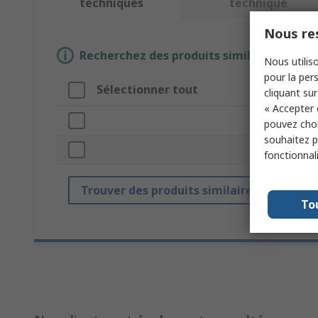
techniques
technique
Nous res
Recherchez des produits similaires en sél
Nous utiliso
pour la pers
Sélectionner tout
At
cliquant sur
« Accepter 
Ma
pouvez choi
souhaitez pa
Typ
fonctionnal
Trouver des produits similaires
To