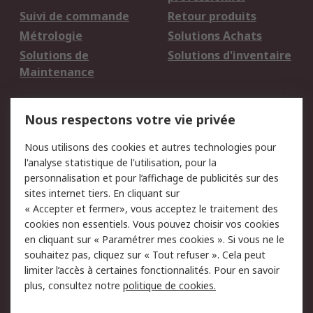
Suivi de commande
Retour produits
Métrologie
Solutions Achats
Solutions de
Solutions d'inventaire
Maintenance
Mentions Légales
Nous respectons votre vie privée
Conditions d'utilisation
Politique de cookies
Nous utilisons des cookies et autres technologies pour
du site
l'analyse statistique de l'utilisation, pour la
Politique de protection
Sécurité des E-mails
personnalisation et pour l’affichage de publicités sur des
des données - Mise à
sites internet tiers. En cliquant sur
jour
« Accepter et fermer», vous acceptez le traitement des
Conditions générales
Politique anti-
cookies non essentiels. Vous pouvez choisir vos cookies
de vente
corruption
en cliquant sur « Paramétrer mes cookies ». Si vous ne le
souhaitez pas, cliquez sur « Tout refuser ». Cela peut
Campagnes marketing
limiter l’accès à certaines fonctionnalités. Pour en savoir
plus, consultez notre
politique de cookies.
A propos de RS