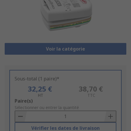
Voir la catégorie
Sous-total (1 paire)*
32,25 €
38,70 €
HT
TTC
Add
Paire(s)
to
Sélectionner ou entrer la quantité
Basket
Vérifier les dates de livraison