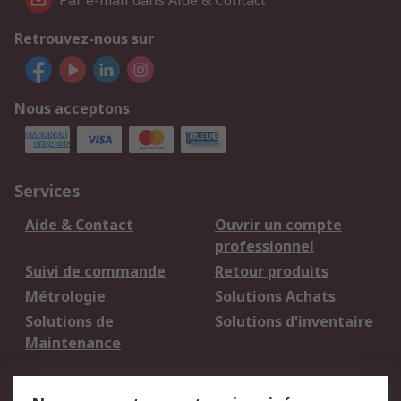
Par e-mail dans Aide & Contact
Retrouvez-nous sur
Nous acceptons
Services
Aide & Contact
Ouvrir un compte
professionnel
Suivi de commande
Retour produits
Métrologie
Solutions Achats
Solutions de
Solutions d'inventaire
Maintenance
Mentions Légales