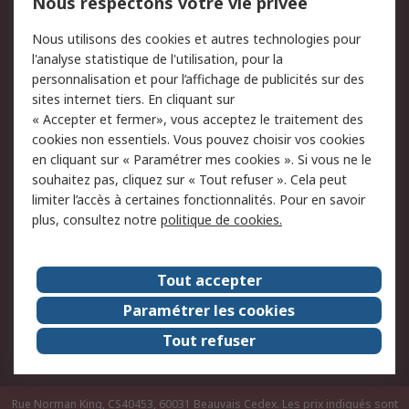
Nous respectons votre vie privée
Conditions d'utilisation
Politique de cookies
Nous utilisons des cookies et autres technologies pour
du site
l'analyse statistique de l'utilisation, pour la
Politique de protection
Sécurité des E-mails
personnalisation et pour l’affichage de publicités sur des
des données - Mise à
sites internet tiers. En cliquant sur
jour
« Accepter et fermer», vous acceptez le traitement des
Conditions générales
Politique anti-
cookies non essentiels. Vous pouvez choisir vos cookies
de vente
corruption
en cliquant sur « Paramétrer mes cookies ». Si vous ne le
souhaitez pas, cliquez sur « Tout refuser ». Cela peut
Campagnes marketing
limiter l’accès à certaines fonctionnalités. Pour en savoir
plus, consultez notre
politique de cookies.
A propos de RS
A propos de RS France
Evénements
Tout accepter
Le groupe RS Group Plc
Presse
Paramétrer les cookies
RS dans le monde
Démarche RSE
Tout refuser
Nous rejoindre
RS Particuliers
Rue Norman King, CS40453, 60031 Beauvais Cedex. Les prix indiqués sont