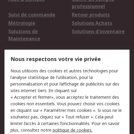
professionnel
Suivi de commande
Retour produits
Métrologie
Solutions Achats
Solutions de
Solutions d'inventaire
Maintenance
Mentions Légales
Nous respectons votre vie privée
Conditions d'utilisation
Politique de cookies
Nous utilisons des cookies et autres technologies pour
du site
l'analyse statistique de l'utilisation, pour la
Politique de protection
Sécurité des E-mails
personnalisation et pour l’affichage de publicités sur des
des données - Mise à
sites internet tiers. En cliquant sur
jour
« Accepter et fermer», vous acceptez le traitement des
Conditions générales
Politique anti-
cookies non essentiels. Vous pouvez choisir vos cookies
de vente
corruption
en cliquant sur « Paramétrer mes cookies ». Si vous ne le
souhaitez pas, cliquez sur « Tout refuser ». Cela peut
Campagnes marketing
limiter l’accès à certaines fonctionnalités. Pour en savoir
plus, consultez notre
politique de cookies.
A propos de RS