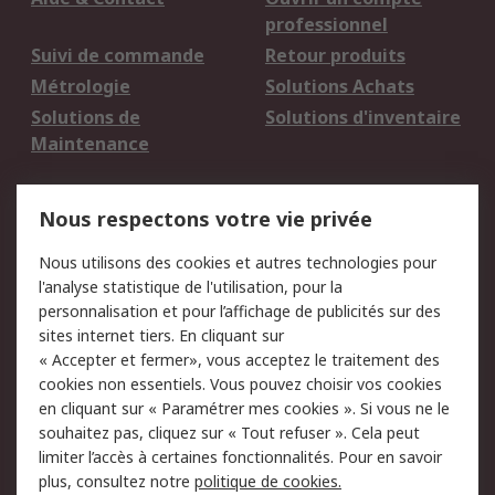
professionnel
Suivi de commande
Retour produits
Métrologie
Solutions Achats
Solutions de
Solutions d'inventaire
Maintenance
Mentions Légales
Nous respectons votre vie privée
Conditions d'utilisation
Politique de cookies
Nous utilisons des cookies et autres technologies pour
du site
l'analyse statistique de l'utilisation, pour la
Politique de protection
Sécurité des E-mails
personnalisation et pour l’affichage de publicités sur des
des données - Mise à
sites internet tiers. En cliquant sur
jour
« Accepter et fermer», vous acceptez le traitement des
Conditions générales
Politique anti-
cookies non essentiels. Vous pouvez choisir vos cookies
de vente
corruption
en cliquant sur « Paramétrer mes cookies ». Si vous ne le
souhaitez pas, cliquez sur « Tout refuser ». Cela peut
Campagnes marketing
limiter l’accès à certaines fonctionnalités. Pour en savoir
plus, consultez notre
politique de cookies.