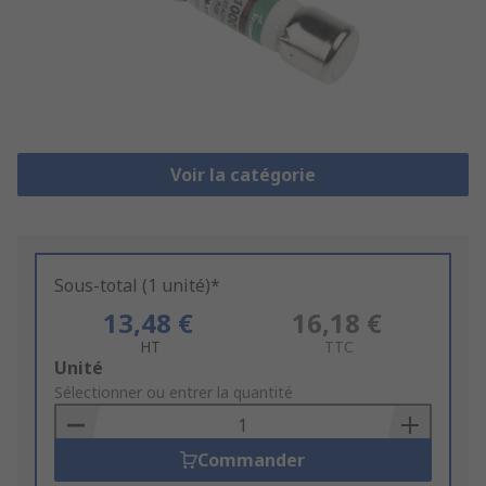
Voir la catégorie
Sous-total (1 unité)*
13,48 €
16,18 €
HT
TTC
Add
Unité
to
Sélectionner ou entrer la quantité
Basket
Commander