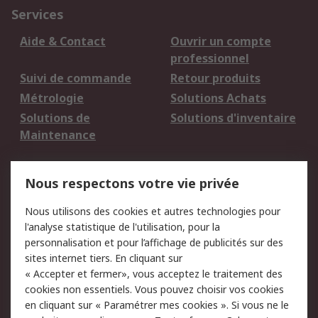
Services
Aide & Contact
Ouvrir un compte
professionnel
Suivi de commande
Retour produits
Métrologie
Solutions Achats
Solutions de
Solutions d'inventaire
Maintenance
Mentions Légales
Nous respectons votre vie privée
Conditions d'utilisation
Politique de cookies
Nous utilisons des cookies et autres technologies pour
du site
l'analyse statistique de l'utilisation, pour la
Politique de protection
Sécurité des E-mails
personnalisation et pour l’affichage de publicités sur des
des données - Mise à
sites internet tiers. En cliquant sur
jour
« Accepter et fermer», vous acceptez le traitement des
Conditions générales
Politique anti-
cookies non essentiels. Vous pouvez choisir vos cookies
de vente
corruption
en cliquant sur « Paramétrer mes cookies ». Si vous ne le