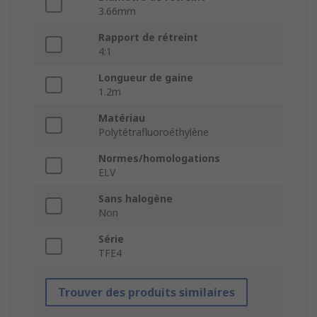
3.66mm
Rapport de rétreint
4:1
Longueur de gaine
1.2m
Matériau
Polytétrafluoroéthylène
Normes/homologations
ELV
Sans halogène
Non
Série
TFE4
Trouver des produits similaires