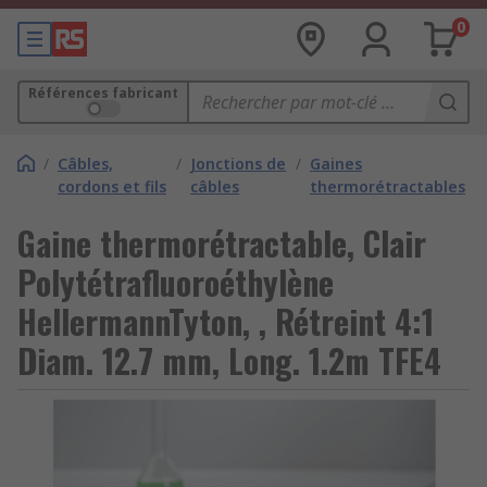
0
Références fabricant
/
Câbles,
/
Jonctions de
/
Gaines
cordons et fils
câbles
thermorétractables
Gaine thermorétractable, Clair
Polytétrafluoroéthylène
HellermannTyton, , Rétreint 4:1
Diam. 12.7 mm, Long. 1.2m TFE4