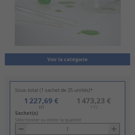
Voir la catégorie
Sous-total (1 sachet de 25 unités)*
1 227,69 €
1 473,23 €
HT
TTC
Add
Sachet(s)
to
Sélectionner ou entrer la quantité
Basket