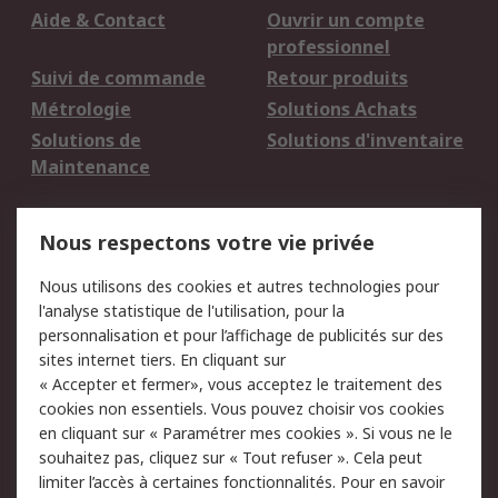
Aide & Contact
Ouvrir un compte
professionnel
Suivi de commande
Retour produits
Métrologie
Solutions Achats
Solutions de
Solutions d'inventaire
Maintenance
Mentions Légales
Nous respectons votre vie privée
Conditions d'utilisation
Politique de cookies
Nous utilisons des cookies et autres technologies pour
du site
l'analyse statistique de l'utilisation, pour la
Politique de protection
Sécurité des E-mails
personnalisation et pour l’affichage de publicités sur des
des données - Mise à
sites internet tiers. En cliquant sur
jour
« Accepter et fermer», vous acceptez le traitement des
Conditions générales
Politique anti-
cookies non essentiels. Vous pouvez choisir vos cookies
de vente
corruption
en cliquant sur « Paramétrer mes cookies ». Si vous ne le
souhaitez pas, cliquez sur « Tout refuser ». Cela peut
Campagnes marketing
limiter l’accès à certaines fonctionnalités. Pour en savoir