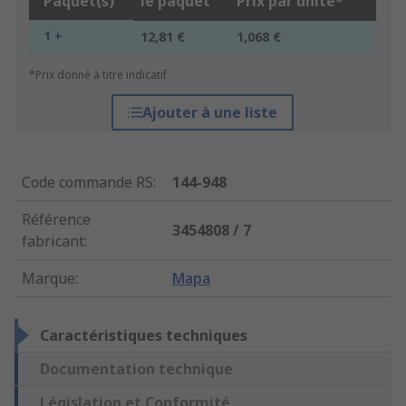
Paquet(s)
le paquet
Prix par unité*
1 +
12,81 €
1,068 €
*Prix donné à titre indicatif
Ajouter à une liste
Code commande RS
:
144-948
Référence
3454808 / 7
fabricant
:
Marque
:
Mapa
Caractéristiques techniques
Documentation technique
Législation et Conformité