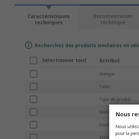
Caractéristiques
Documentation
techniques
technique
Recherchez des produits similaires en sél
Sélectionner tout
Attribut
Marque
Taille
Type de produit
Matériau
Nous res
Couleur
Nous utiliso
pour la pers
EN388 Abrasion