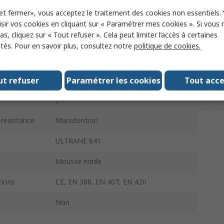
et fermer», vous acceptez le traitement des cookies non essentiels.
Oui
sir vos cookies en cliquant sur « Paramétrer mes cookies ». Si vous n
s, cliquez sur « Tout refuser ». Cela peut limiter l’accès à certaines
Oui
ités. Pour en savoir plus, consultez notre
politique de cookies.
Oui
EN 388 4121A, EN 407 X1XXXX, EN 420
ut refuser
Paramétrer les cookies
Tout acc
24
 résistance
Manutention
ULTRANE 641
Mousse nitrile
ions
CE, EN 388, EN 407, EN 420
Non