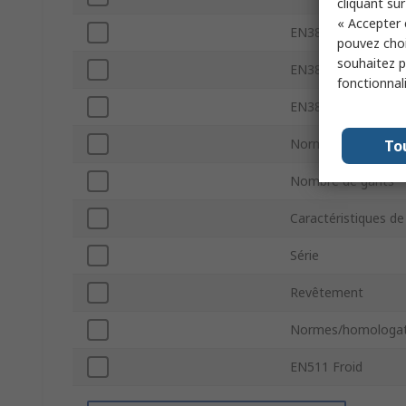
cliquant sur
« Accepter 
EN388 Déchirure
pouvez choi
souhaitez pa
EN388 Perforation
fonctionnal
EN388 Lame
Norme de sécurité
To
Nombre de gants
Caractéristiques de
Série
Revêtement
Normes/homologat
EN511 Froid