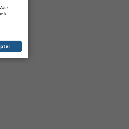
 Vous
e le
epter