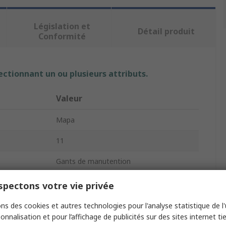
Législation et
Détail produit
Conformité
ectionnant un ou plusieurs attributs.
Valeur
Mapa
11
Gants de manutention
Mousse nitrile
pectons votre vie privée
Noir
ns des cookies et autres technologies pour l'analyse statistique de l'u
onnalisation et pour l’affichage de publicités sur des sites internet tie
Oui