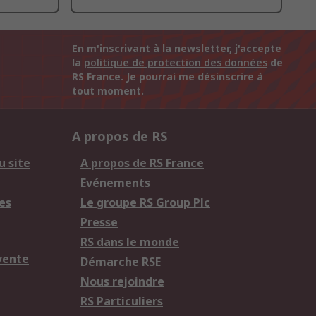
En m'inscrivant à la newsletter, j'accepte
la
politique de protection des données
de
RS France. Je pourrai me désinscrire à
tout moment.
A propos de RS
u site
A propos de RS France
Evénements
es
Le groupe RS Group Plc
Presse
RS dans le monde
vente
Démarche RSE
Nous rejoindre
RS Particuliers