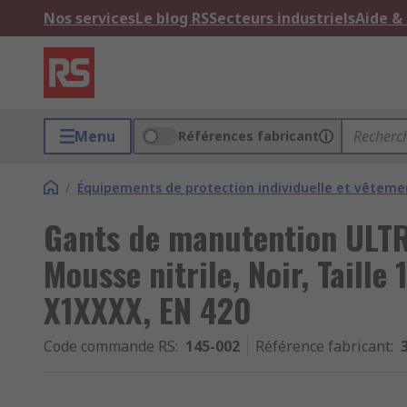
Nos services
Le blog RS
Secteurs industriels
Aide &
Menu
Références fabricant
/
Équipements de protection individuelle et vêtemen
Gants de manutention ULT
Mousse nitrile, Noir, Taille
X1XXXX, EN 420
Code commande RS
:
145-002
Référence fabricant
: