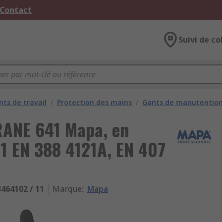
 Contact
Suivi de co
ts de travail
/
Protection des mains
/
Gants de manutentio
RANE 641 Mapa, en
 11 EN 388 4121A, EN 407
3464102 / 11
Marque
:
Mapa