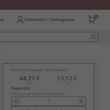
0
lis
S’identifier / S'enregistrer
n
Sous-total (1 paquet de 12 paires)*
44,27 €
53,12 €
HT
TTC
Add
Paquet(s)
to
Sélectionner ou entrer la quantité
Basket