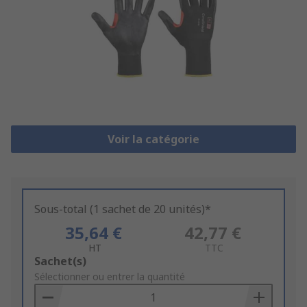
Voir la catégorie
Sous-total (1 sachet de 20 unités)*
35,64 €
42,77 €
HT
TTC
Add
Sachet(s)
to
Sélectionner ou entrer la quantité
Basket