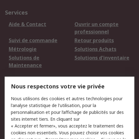
Services
Aide & Contact
Ouvrir un compte
professionnel
Suivi de commande
Retour produits
Métrologie
Solutions Achats
Solutions de
Solutions d'inventaire
Maintenance
Mentions Légales
Nous respectons votre vie privée
Conditions d'utilisation
Politique de cookies
Nous utilisons des cookies et autres technologies pour
du site
l'analyse statistique de l'utilisation, pour la
Politique de protection
Sécurité des E-mails
personnalisation et pour l’affichage de publicités sur des
des données - Mise à
sites internet tiers. En cliquant sur
jour
« Accepter et fermer», vous acceptez le traitement des
Conditions générales
Politique anti-
cookies non essentiels. Vous pouvez choisir vos cookies