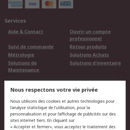
Services
Aide & Contact
Ouvrir un compte
professionnel
Suivi de commande
Retour produits
Métrologie
Solutions Achats
Solutions de
Solutions d'inventaire
Maintenance
Mentions Légales
Nous respectons votre vie privée
Conditions d'utilisation
Politique de cookies
Nous utilisons des cookies et autres technologies pour
du site
l'analyse statistique de l'utilisation, pour la
Politique de protection
Sécurité des E-mails
personnalisation et pour l’affichage de publicités sur des
des données - Mise à
sites internet tiers. En cliquant sur
jour
« Accepter et fermer», vous acceptez le traitement des