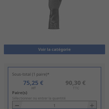
Voir la catégorie
Sous-total (1 paire)*
75,25 €
90,30 €
HT
TTC
Add
Paire(s)
to
Sélectionner ou entrer la quantité
Basket