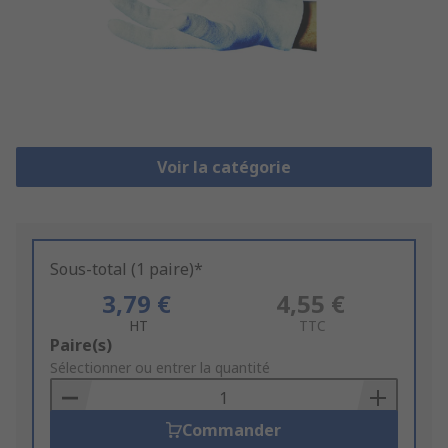
Voir la catégorie
Sous-total (1 paire)*
3,79 €
4,55 €
HT
TTC
Add
Paire(s)
to
Sélectionner ou entrer la quantité
Basket
Commander