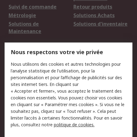
Suivi de commande
Retour produits
Métrologie
Solutions Achats
Solutions de
Solutions d'inventaire
Maintenance
Mentions Légales
Nous respectons votre vie privée
Conditions d'utilisation
Politique de cookies
Nous utilisons des cookies et autres technologies pour
du site
l'analyse statistique de l'utilisation, pour la
Politique de protection
Sécurité des E-mails
personnalisation et pour l’affichage de publicités sur des
des données - Mise à
sites internet tiers. En cliquant sur
jour
« Accepter et fermer», vous acceptez le traitement des
Conditions générales
Politique anti-
cookies non essentiels. Vous pouvez choisir vos cookies
de vente
corruption
en cliquant sur « Paramétrer mes cookies ». Si vous ne le
souhaitez pas, cliquez sur « Tout refuser ». Cela peut
Campagnes marketing
limiter l’accès à certaines fonctionnalités. Pour en savoir
plus, consultez notre
politique de cookies.
A propos de RS