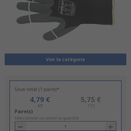
Voir la catégorie
Sous-total (1 paire)*
4,79 €
5,75 €
HT
TTC
Add
Paire(s)
to
Sélectionner ou entrer la quantité
Basket