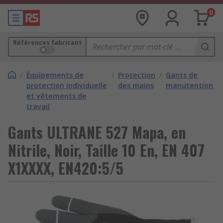
0
Références fabricant
/
Équipements de
/
Protection
/
Gants de
protection individuelle
des mains
manutention
et vêtements de
travail
Gants ULTRANE 527 Mapa, en
Nitrile, Noir, Taille 10 En, EN 407
X1XXXX, EN420:5/5